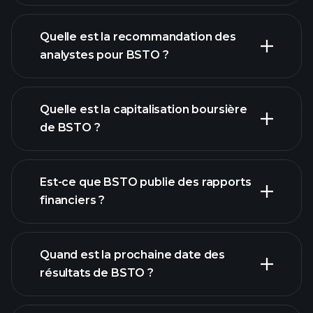
Quelle est la recommandation des
analystes pour BSTO ?
graphique de BSTO
Quelle est la capitalisation boursière
de BSTO ?
notre
Est-ce que BSTO publie des rapports
liste d'actions
financiers ?
finances de
BSTO
Quand est la prochaine date des
résultats de BSTO ?