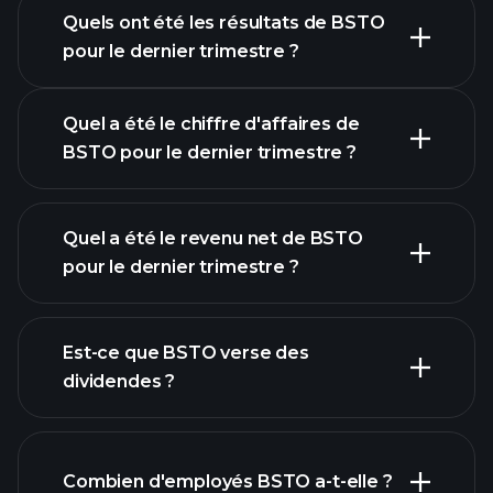
Quels ont été les résultats de BSTO
Calendrier des résultats
pour le dernier trimestre ?
Quel a été le chiffre d'affaires de
BSTO pour le dernier trimestre ?
Quel a été le revenu net de BSTO
pour le dernier trimestre ?
les bénéfices de BSTO
rapports
Est-ce que BSTO verse des
financiers
dividendes ?
Combien d'employés BSTO a-t-elle ?
rapports financiers
actions à fort