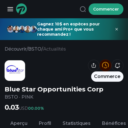
Commencer
Gagnez 10$ en espèces pour
chaque ami Pro+ que vous
recommandez !
Découvrir
/
BSTO
/
Actualités
Commerce
Blue Star Opportunities Corp
BSTO
·
PINK
0.03
USD
0
0.00%
Aperçu
Profil
Statistiques
Bénéfices