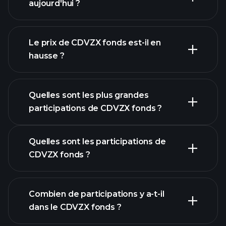
aujourd'hui ?
Le prix de CDVZX fonds est-il en
hausse ?
graphique avancé
Quelles sont les plus grandes
participations de CDVZX fonds ?
Quelles sont les participations de
graphique CDVZX
CDVZX fonds ?
fonds
Combien de participations y a-t-il
participations
dans le CDVZX fonds ?