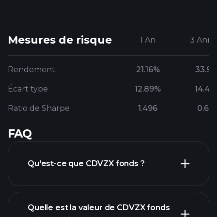
Mesures de risque
1 An
3 Anné
Rendement
21.16%
33.91
Écart type
12.89%
14.43
Ratio de Sharpe
1.496
0.67
FAQ
Qu'est-ce que CDVZX fonds ?
Quelle est la valeur de CDVZX fonds