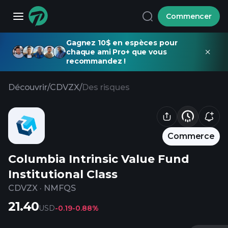
Commencer
Gagnez 10$ en espèces pour
chaque ami Pro+ que vous
recommandez !
Découvrir
/
CDVZX
/
Des risques
Commerce
Columbia Intrinsic Value Fund
Institutional Class
CDVZX
·
NMFQS
21.40
USD
-0.19
-0.88%