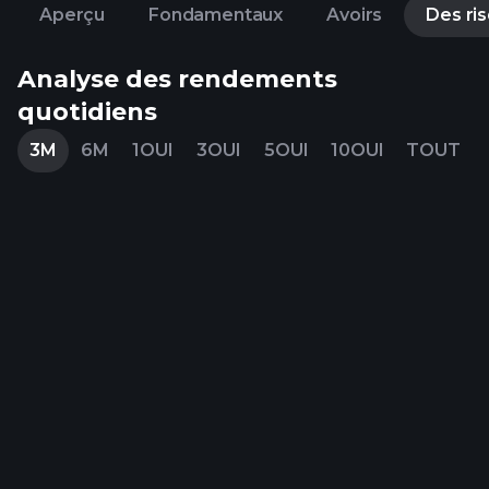
Aperçu
Fondamentaux
Avoirs
Des ri
Analyse des rendements
quotidiens
3M
6M
1OUI
3OUI
5OUI
10OUI
TOUT