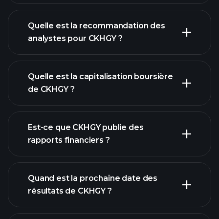
Quelle est la recommandation des
analystes pour CKHGY ?
graphique de CKHGY
Quelle est la capitalisation boursière
de CKHGY ?
notre
Est-ce que CKHGY publie des
liste d'actions
rapports financiers ?
finances de
CKHGY
Quand est la prochaine date des
résultats de CKHGY ?