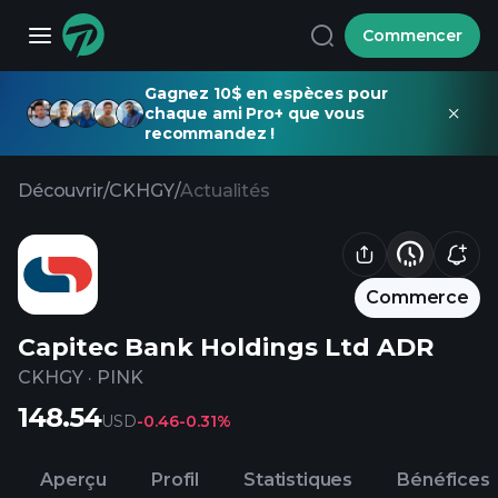
Commencer
Gagnez 10$ en espèces pour
chaque ami Pro+ que vous
recommandez !
Découvrir
/
CKHGY
/
Actualités
Commerce
Capitec Bank Holdings Ltd ADR
CKHGY
·
PINK
148.54
USD
-0.46
-0.31%
Aperçu
Profil
Statistiques
Bénéfices