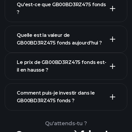
Qu'est-ce que GB00BD3RZ475 fonds
?
Quelle est la valeur de
GB00BD3RZ475 fonds aujourd'hui ?
Le prix de GB00BD3RZ475 fonds est-
il en hausse ?
Comment puis-je investir dans le
graphique avancé
GB00BD3RZ475 fonds ?
graphique
Qu'attends-tu ?
GB00BD3RZ475 fonds