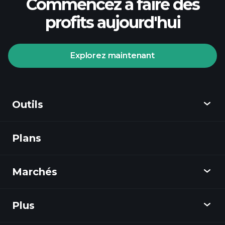
Commencez à faire des
profits aujourd'hui
Explorez maintenant
Tournois Playtrade
courtier recommandé
Outils
Plans
Découvrir
Playtrade
Marchés
Graphiques
Actualités
Plus
Aperçu
Calendrier