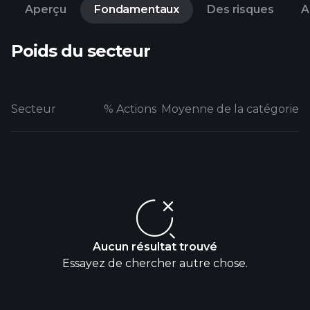
Aperçu
Fondamentaux
Des risques
A
Poids du secteur
Secteur
% Actions
Moyenne de la catégorie
Aucun résultat trouvé
Essayez de chercher autre chose.