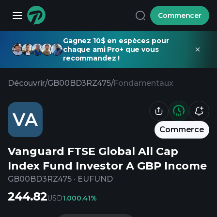
Commencer
Gagnez 10$ en espèces pour
chaque ami Pro+ que vous
recommandez !
Découvrir
/
GB00BD3RZ475
/
Fondamentaux
VA
Commerce
Vanguard FTSE Global All Cap
Index Fund Investor A GBP Income
GB00BD3RZ475
·
EUFUND
244.82
USD
1.00
0.41%