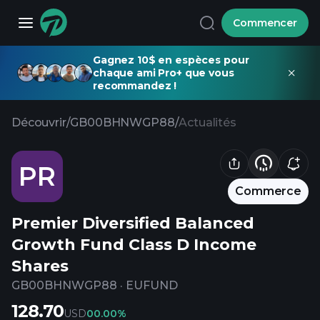
Commencer
Gagnez 10$ en espèces pour
chaque ami Pro+ que vous
recommandez !
Découvrir
/
GB00BHNWGP88
/
Actualités
PR
Commerce
Premier Diversified Balanced
Growth Fund Class D Income
Shares
GB00BHNWGP88
·
EUFUND
128.70
USD
0
0.00%