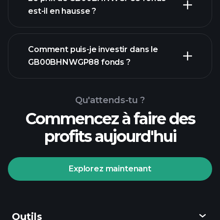
est-il en hausse ?
Comment puis-je investir dans le
graphique avancé
GB00BHNWGP88 fonds ?
graphique
Qu'attends-tu ?
GB00BHNWGP88 fonds
Commencez à faire des
profits aujourd'hui
Explorez maintenant
Tournois Playtrade
courtier recommandé
Outils