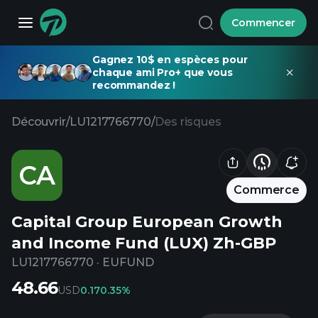
Commencer
Gagnez 10$ en espèces pour
chaque ami Pro+ que vous
recommandez !
Découvrir
/
LU1217766770
/
Des risques
CA
Commerce
Capital Group European Growth
and Income Fund (LUX) Zh-GBP
LU1217766770
·
EUFUND
48.66
USD
0.17
0.35%