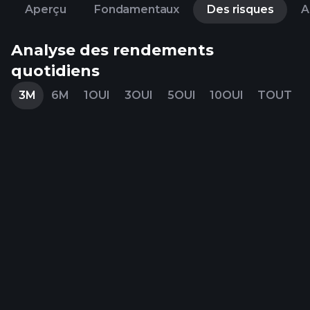
Aperçu
Fondamentaux
Des risques
A
Analyse des rendements
quotidiens
3M
6M
1OUI
3OUI
5OUI
10OUI
TOUT