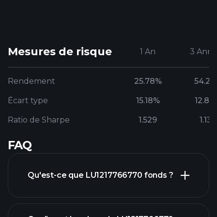
Mesures de risque
1 An
3 Anné
Rendement
25.78%
54.22
Écart type
15.18%
12.82
Ratio de Sharpe
1.529
1.136
FAQ
Qu'est-ce que LU1217766770 fonds ?