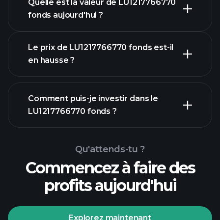
Quelle est la valeur de LU1217766770
fonds aujourd'hui ?
Le prix de LU1217766770 fonds est-il
en hausse ?
graphique
Comment puis-je investir dans le
avancé
LU1217766770 fonds ?
graphique
Qu'attends-tu ?
LU1217766770 fonds
Commencez à faire des
profits aujourd'hui
Explorez maintenant