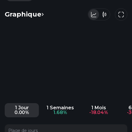
Graphique
1 Jour
1 Semaines
1 Mois
6
0.00%
1.68%
-18.04%
-
Plage de jours