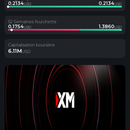
0.2134
0.2134
USD
USD
52 Semaines fourchette
0.1754
1.3860
USD
USD
Capitalisation boursière
6.11M
USD