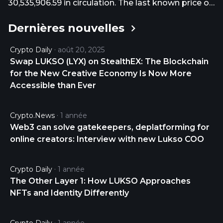
30,535,906.59 in circulation. The last known price of
LUKSO is 0.20085365 USD and is down -2.85 over
Dernières nouvelles
the last 24 hours. It is currently trading on 18 active
market(s) with $101,094.31 traded over the last 24
Crypto Daily
août 20, 2025
hours. More information can be found at
Swap LUKSO (LYX) on StealthEX: The Blockchain
https://lukso.network/.
for the New Creative Economy Is Now More
Accessible than Ever
Crypto.news
1 année
Web3 can solve gatekeepers, deplatforming for
online creators: Interview with new Lukso COO
Crypto Daily
1 année
The Other Layer 1: How LUKSO Approaches
NFTs and Identity Differently