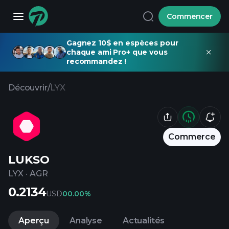
Commencer
Gagnez 10$ en espèces pour
chaque ami Pro+ que vous
recommandez !
Découvrir
/
LYX
Commerce
LUKSO
LYX
·
AGR
0.2134
USD
0
0.00%
Aperçu
Analyse
Actualités