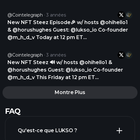
@Cointelegraph
3 années
New NFT Steez Episode🎉 w/ hosts @ohihello1
& @horushughes Guest: @lukso_io Co-founder
@m_h_d_v Today at 12 pm ET
https://t.co/5gCYlhf3Dg
@Cointelegraph
3 années
New NFT Steez 🔊 w/ hosts @ohihello1 &
@horushughes Guest: @lukso_io Co-founder
@m_h_d_v This Friday at 12 pm ET
https://t.co/xbNKBme1t3
Montre Plus
FAQ
Qu'est-ce que LUKSO ?