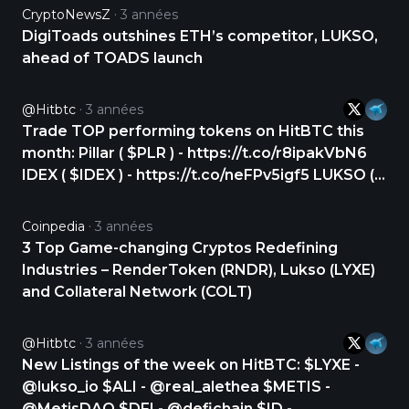
CryptoNewsZ
3 années
DigiToads outshines ETH’s competitor, LUKSO,
ahead of TOADS launch
@hitbtc
3 années
Trade TOP performing tokens on HitBTC this
month: Pillar ( $PLR ) - https://t.co/r8ipakVbN6
IDEX ( $IDEX ) - https://t.co/neFPv5igf5 LUKSO (
$LYXE ) - https://t.co/heMa1bj8jr Stay tuned for
updates! https://t.co/1PMLn84lpL
Coinpedia
3 années
3 Top Game-changing Cryptos Redefining
Industries – RenderToken (RNDR), Lukso (LYXE)
and Collateral Network (COLT)
@hitbtc
3 années
New Listings of the week on HitBTC: $LYXE -
@lukso_io $ALI - @real_alethea $METIS -
@MetisDAO $DFI - @defichain $ID -