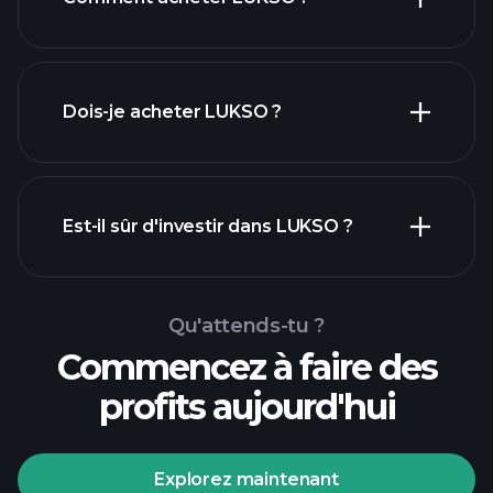
Dois-je acheter LUKSO ?
Est-il sûr d'investir dans LUKSO ?
tournois
Playtrade
tournois Playtrade
courtier
Qu'attends-tu ?
recommandé
analyses quotidiennes du marché
Commencez à faire des
alimentées par l'IA
profits aujourd'hui
portefeuilles de milliardaires
tournois Playtrade
analyses quotidiennes du marché
Explorez maintenant
alimentées par l'IA
listes de