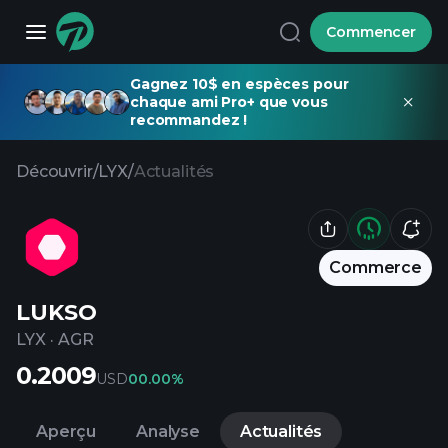
Commencer
Gagnez 10$ en espèces pour
chaque ami Pro+ que vous
recommandez !
Découvrir
/
LYX
/
Actualités
Commerce
LUKSO
LYX
·
AGR
0.2009
USD
0
0.00%
Aperçu
Analyse
Actualités