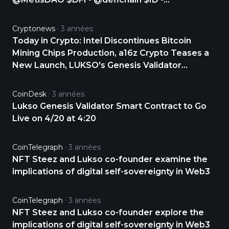
@SpaceIDProtocol Trade with us now!
https://t.co/nqWQ7brOqQ
Cryptonews
3 années
Today in Crypto: Intel Discontinues Bitcoin
Mining Chips Production, a16z Crypto Teases a
New Launch, LUKSO's Genesis Validator
Deposit Smart Contract Going Live on Thursday
CoinDesk
3 années
Lukso Genesis Validator Smart Contract to Go
Live on 4/20 at 4:20
CoinTelegraph
3 années
NFT Steez and Lukso co-founder examine the
implications of digital self-sovereignty in Web3
CoinTelegraph
3 années
NFT Steez and Lukso co-founder explore the
implications of digital self-sovereignty in Web3