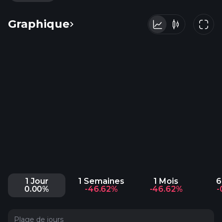
Graphique
1 Jour
1 Semaines
1 Mois
6
0.00%
-46.62%
-46.62%
-
Plage de jours