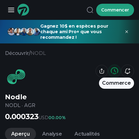
Commencer
Gagnez 10$ en espèces pour
chaque ami Pro+ que vous
recommandez !
Découvrir
/
NODL
Commerce
Nodle
NODL
·
AGR
0.000323
USD
0
0.00%
Aperçu
Analyse
Actualités