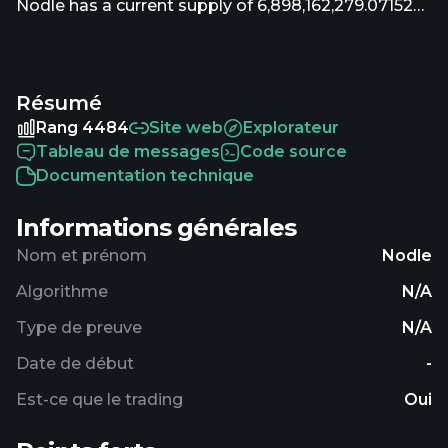
Nodle has a current supply of 6,898,162,279.071522
with 5,902,344,640.105209 in circulation. The last
known price of Nodle is 0.00032851 USD and is up
1.10 over the last 24 hours. It is currently trading on
Résumé
11 active market(s) with $44,001.07 traded over the
last 24 hours. More information can be found at
Rang 4484
Site web
Explorateur
https://www.nodle.com/.
Tableau de messages
Code source
Documentation technique
Informations générales
Nom et prénom
Nodle
Algorithme
N/A
Type de preuve
N/A
Date de début
-
Est-ce que le trading
Oui