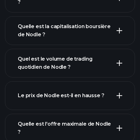
?
Quelle est la capitalisation boursière
de Nodle ?
graphique avancé
Quel est le volume de trading
liste de cryptomonnaies
quotidien de Nodle ?
Le prix de Nodle est-il en hausse ?
cette liste
Quelle est l'offre maximale de Nodle
?