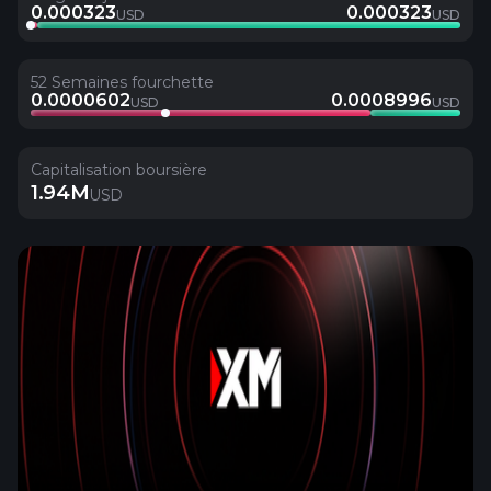
0.000323
0.000323
USD
USD
52 Semaines fourchette
0.0000602
0.0008996
USD
USD
Capitalisation boursière
1.94M
USD