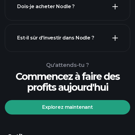
Dois-je acheter Nodle ?
Est-il sûr d'investir dans Nodle ?
tournois Playtrade
tournois Playtrade
courtier recommandé
Qu'attends-tu ?
analyses quotidiennes du marché
Commencez à faire des
alimentées par l'IA
profits aujourd'hui
portefeuilles de milliardaires
tournois Playtrade
analyses quotidiennes du marché
Explorez maintenant
alimentées par l'IA
listes de
surveillance soigneusement
sélectionnées
portefeuilles
de milliardaires