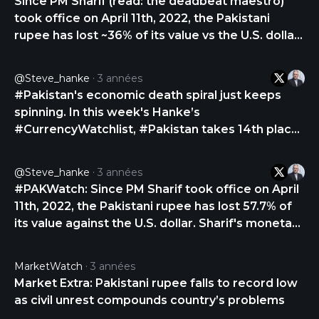
Since PM Sharif (read: the deadbeat maestro)
took office on April 11th, 2022, the Pakistani
rupee has lost ~36% of its value vs the U.S. dollar.
Sharif's monetary mismanagement has turned
the rupee into a CENTRAL BANK JUNK
@steve_hanke
3 années
CURRENCY and caused the PAK economy to
#Pakistan's economic death spiral just keeps
BLEED TO DEATH. https://t.co/ODUCrt7eKC
spinning. In this week's Hanke’s
#CurrencyWatchlist, #Pakistan takes 14th place.
Since Jan 2022, the Pakistani rupee has
depreciated against the USD by 38%.
@steve_hanke
3 années
https://t.co/d5mqmev9iE
#PAKWatch: Since PM Sharif took office on April
11th, 2022, the Pakistani rupee has lost 57.7% of
its value against the U.S. dollar. Sharif's monetary
mismanagement has turned the rupee into a
CENTRAL BANK JUNK CURRENCY.
MarketWatch
3 années
https://t.co/bOzkvU78VH
Market Extra: Pakistani rupee falls to record low
as civil unrest compounds country’s problems