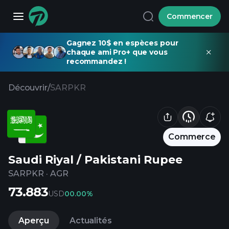
Commencer
Gagnez 10$ en espèces pour
chaque ami Pro+ que vous
recommandez !
Découvrir
/
SARPKR
Commerce
Saudi Riyal / Pakistani Rupee
SARPKR
·
AGR
73.883
USD
0
0.00%
Aperçu
Actualités