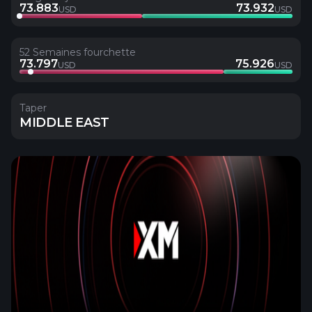
73.883
73.932
USD
USD
52 Semaines fourchette
73.797
75.926
USD
USD
Taper
MIDDLE EAST