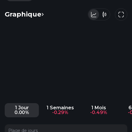
Graphique
1 Jour
1 Semaines
1 Mois
6
0.00%
-0.29%
-0.49%
-
Plage de jours