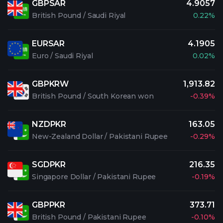
GBPSAR
4.9057
British Pound / Saudi Riyal
0.22%
EURSAR
4.1905
Euro / Saudi Riyal
0.02%
GBPKRW
1,913.82
British Pound / South Korean won
-0.39%
NZDPKR
163.05
New-Zealand Dollar / Pakistani Rupee
-0.29%
SGDPKR
216.35
Singapore Dollar / Pakistani Rupee
-0.19%
GBPPKR
373.71
British Pound / Pakistani Rupee
-0.10%