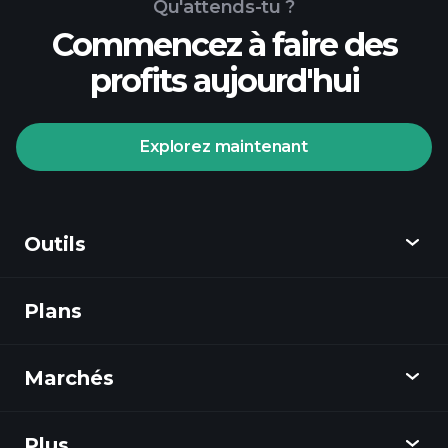
Qu'attends-tu ?
Tournois Playtrade
Commencez à faire des
courtier recommandé
profits aujourd'hui
Explorez maintenant
Tournois Playtrade
analyses quotidiennes du marché
alimentées par l'IA
listes de
surveillance
Outils
Portefeuilles
de Milliardaires
Plans
Découvrir
Playtrade
Marchés
Graphiques
Actualités
Plus
Aperçu