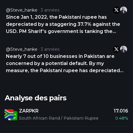
@steve_hanke
3 années
Since Jan 1, 2022, the Pakistani rupee has
depreciated by a staggering 37.7% against the
USD. PM Sharif’s government is tanking the
rupee. https://t.co/hnt71zVry0
@steve_hanke
3 années
Nearly 7 out of 10 businesses in Pakistan are
concerned by a potential default. By my
measure, the Pakistani rupee has depreciated
against the USD by 38% since Jan 2022. The
rupee is a JUNK CURRENCY.
https://t.co/yhidEUBLhM
Analyse des pairs
ZARPKR
17.016
South African Rand / Pakistani Rupee
0.48%