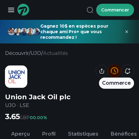
Commencer
Gagnez 10$ en espèces pour
chaque ami Pro+ que vous
recommandez !
Découvrir
/
UJO
/
Actualités
Commerce
Union Jack Oil plc
UJO
·
LSE
3.65
GBP
0
0.00%
Aperçu
Profil
Statistiques
Bénéfices