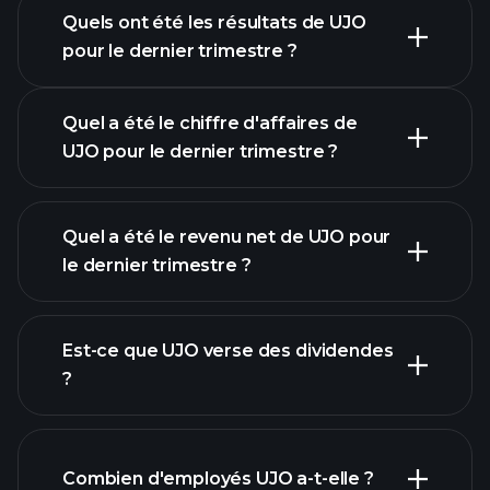
Quels ont été les résultats de UJO
Calendrier des résultats
pour le dernier trimestre ?
Quel a été le chiffre d'affaires de
UJO pour le dernier trimestre ?
Quel a été le revenu net de UJO pour
le dernier trimestre ?
les
bénéfices de UJO
Est-ce que UJO verse des dividendes
rapports financiers
?
Combien d'employés UJO a-t-elle ?
rapports financiers
actions à fort