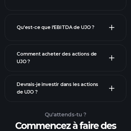
dividende
Qu'est-ce que l'EBITDA de UJO ?
plus grands
employeurs
Comment acheter des actions de
UJO ?
rapports
Devrais-je investir dans les actions
financiers
de UJO ?
Qu'attends-tu ?
Commencez à faire des