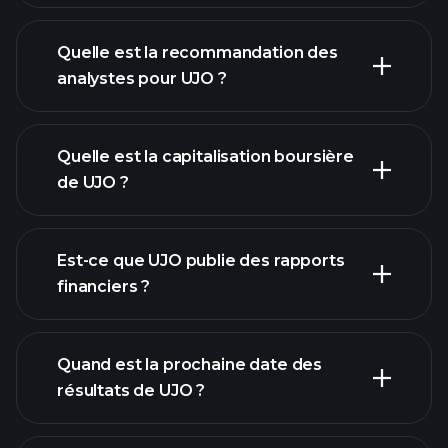
Quelle est la recommandation des
analystes pour UJO ?
graphique de UJO
Quelle est la capitalisation boursière
de UJO ?
notre
Est-ce que UJO publie des rapports
liste d'actions
financiers ?
finances de
UJO
Quand est la prochaine date des
résultats de UJO ?