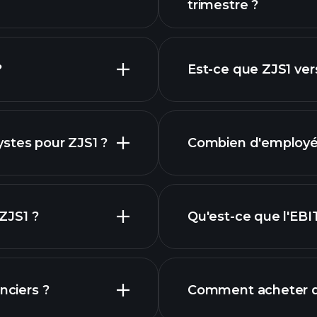
trimestre ?
graphique
financiers
?
Est-ce que ZJS1 ver
rapports f
stes pour ZJS1 ?
Combien d'employés 
dividende
hique de ZJS1
 ZJS1 ?
Qu'est-ce que l'EBI
employeurs
nciers ?
Comment acheter de