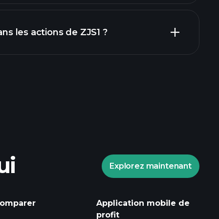
rapports
dans les actions de ZJS1 ?
Tournois Playtrade
ndé
ui
Explorez maintenant
informations
 marché alimentées par l'IA
omparer
Application mobile de
profit
ce