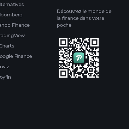
lternatives
lles de milliardaires
Découvrez le monde de
loomberg
la finance dans votre
ahoo Finance
poche
radingView
Charts
oogle Finance
inviz
oyfin