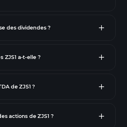
rapports
se des dividendes ?
inanciers
actions à fort
ZJS1 a-t-elle ?
plus grands
TDA de ZJS1 ?
s actions de ZJS1 ?