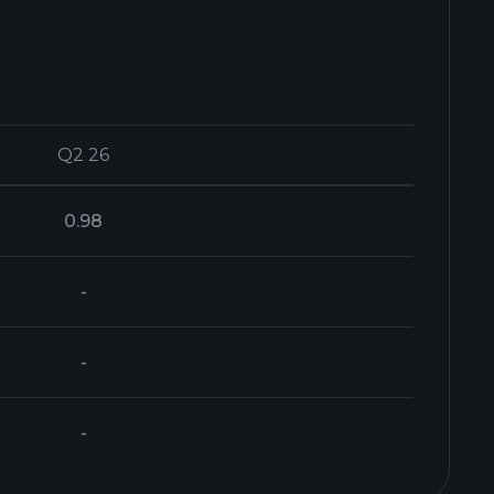
Q2 26
Q2 26
0.98
-
-
-