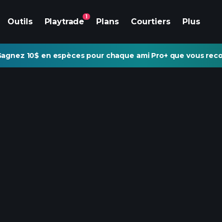
1
Outils
Playtrade
Plans
Courtiers
Plus
agnez 10$ en espèces pour chaque ami Pro+ que vous re