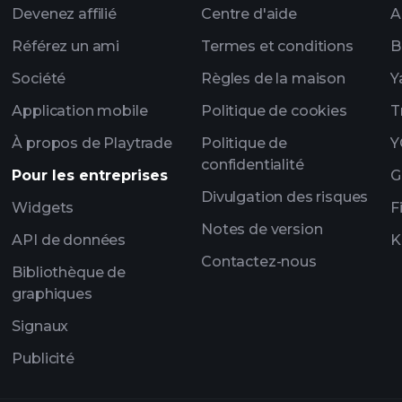
Devenez affilié
Centre d'aide
A
portefeui
Référez un ami
Termes et conditions
B
Société
Règles de la maison
Y
Application mobile
Politique de cookies
T
À propos de Playtrade
Politique de
Y
confidentialité
Pour les entreprises
G
Divulgation des risques
Widgets
F
Notes de version
API de données
K
Contactez-nous
Bibliothèque de
graphiques
Signaux
Publicité