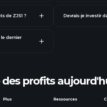
 ZJS1
financiers
ts de ZJS1 ?
Devrais-je investir 
 le dernier
Calendrier des
courtier recomma
des profits aujourd'h
s bénéfices de ZJS1
Tournois Playtrade
quotidiennes sur le
Plus
Ressources
C
listes de surveillan