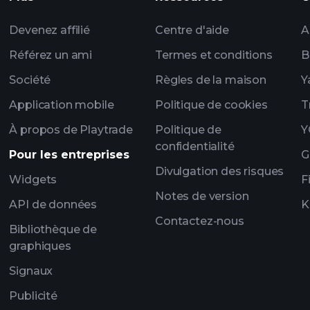
listes de surveillan
portefeui
Devenez affilié
Centre d'aide
A
Référez un ami
Termes et conditions
B
Société
Règles de la maison
Y
Application mobile
Politique de cookies
T
À propos de Playtrade
Politique de
Y
confidentialité
Pour les entreprises
G
Divulgation des risques
Widgets
F
Notes de version
API de données
K
Contactez-nous
Bibliothèque de
graphiques
Signaux
Publicité