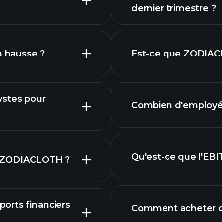
dernier trimestre ?
rapports f
n hausse ?
Est-ce que ZODIAC
ystes pour
Combien d'employé
actions à fort divi
Qu'est-ce que l'E
 de ZODIACLOTH ?
plus
orts financiers
ons
Comment acheter d