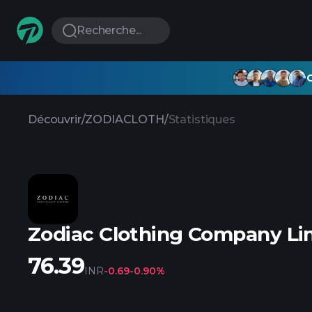
Recherche...
G
Découvrir
/
ZODIACLOTH
/
Statistiques
Zodiac Clothing Company Li
76.39
INR
-0.69
-0.90%