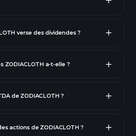
inanciers
LOTH verse des dividendes ?
rapports financiers
s ZODIACLOTH a-t-elle ?
dende
BITDA de ZODIACLOTH ?
 grands employeurs
es actions de ZODIACLOTH ?