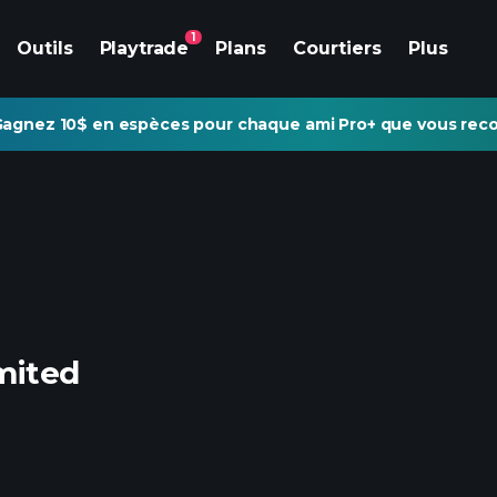
1
Outils
Playtrade
Plans
Courtiers
Plus
agnez 10$ en espèces pour chaque ami Pro+ que vous re
mited