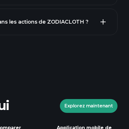
rapports financiers
 dans les actions de ZODIACLOTH ?
Tournois Playtrade
ndé
ui
Explorez maintenant
laytrade
informations
 marché alimentées par l'IA
omparer
Application mobile de