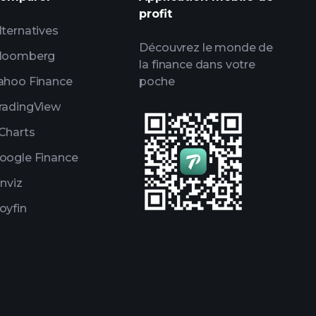
ce
profit
lles de milliardaires
lternatives
Découvrez le monde de
loomberg
la finance dans votre
ahoo Finance
poche
radingView
Charts
oogle Finance
inviz
oyfin