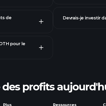
e ZODIACLOTH
ats de
Devrais-je investir
LOTH pour le
Calendrier
courtier recomma
des profits aujourd'h
les bénéfices de
Tournois P
quotidiennes sur le
Plus
Ressources
C