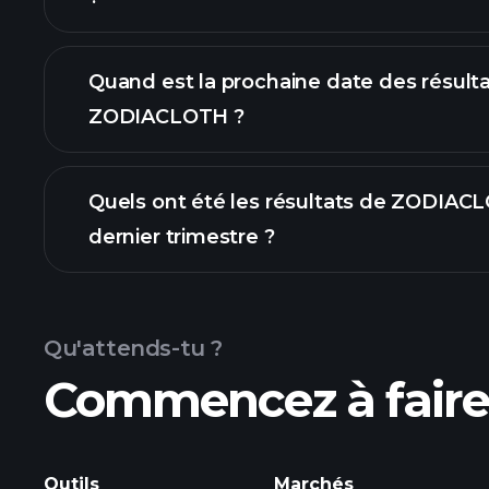
finances d
Quand est la prochaine date des résult
ZODIACLOTH ?
Quels ont été les résultats de ZODIAC
dernier trimestre ?
des résultats
Qu'attends-tu ?
Commencez à faire 
ZODIACLOTH
Outils
Marchés