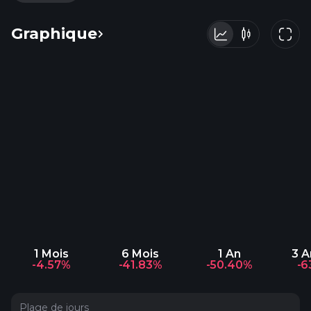
Graphique
1 Mois
6 Mois
1 An
3 
-4.57%
-41.83%
-50.40%
-6
Plage de jours