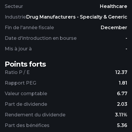
health. It markets its products to veterinarians,
Secteur
Healthcare
livestock producers, and pet owners. The company
Industrie
Drug Manufacturers - Specialty & Generic
has collaborated with Blacksmith Medicines, Inc. to
discover and develop novel antibiotics for animal
Fin de l'année fiscale
December
health. Zoetis Inc. was incorporated in 2012 and is
Date d'introduction en bourse
-
headquartered in Parsippany, New Jersey.
Mis à jour à
-
Points forts
Ratio P / E
12.37
Rapport PEG
1.81
Valeur comptable
6.77
Part de dividende
2.03
Rendement du dividende
3.11%
Part des bénéfices
5.36