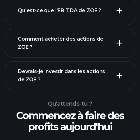
Qu'est-ce que l'EBITDA de ZOE ?
plus
grands employeurs
Comment acheter des actions de
ZOE ?
rapports
Devrais-je investir dans les actions
financiers
de ZOE ?
Qu'attends-tu ?
Commencez à faire des
profits aujourd'hui
Tournois
Playtrade
courtier