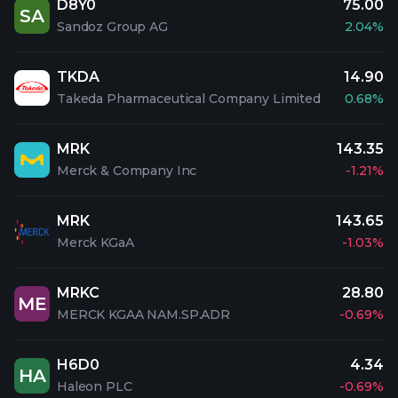
D8Y0
75.00
SA
Sandoz Group AG
2.04%
TKDA
14.90
Takeda Pharmaceutical Company Limited
0.68%
MRK
143.35
Merck & Company Inc
-1.21%
MRK
143.65
Merck KGaA
-1.03%
MRKC
28.80
ME
MERCK KGAA NAM.SP.ADR
-0.69%
H6D0
4.34
HA
Haleon PLC
-0.69%