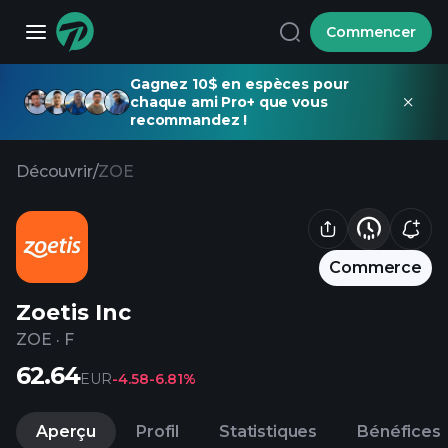
Commencer
Gagnez 10$ en espèces pour
chaque ami Pro+ que vous
recommandez !
Découvrir
/
ZOE
Commerce
Zoetis Inc
ZOE
·
F
62.64
EUR
-4.58
-6.81%
Aperçu
Profil
Statistiques
Bénéfices