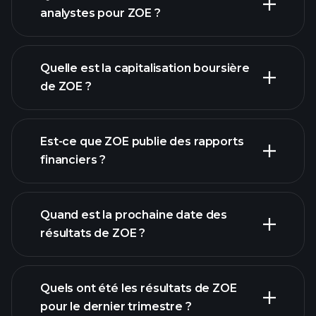
analystes pour ZOE ?
graphique de ZOE
Quelle est la capitalisation boursière
de ZOE ?
notre
Est-ce que ZOE publie des rapports
liste d'actions
financiers ?
finances de
ZOE
Quand est la prochaine date des
résultats de ZOE ?
Quels ont été les résultats de ZOE
Calendrier des résultats
pour le dernier trimestre ?