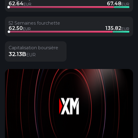
62.64
67.48
EUR
EUR
52 Semaines fourchette
62.50
135.82
EUR
EUR
Capitalisation boursière
32.13B
EUR