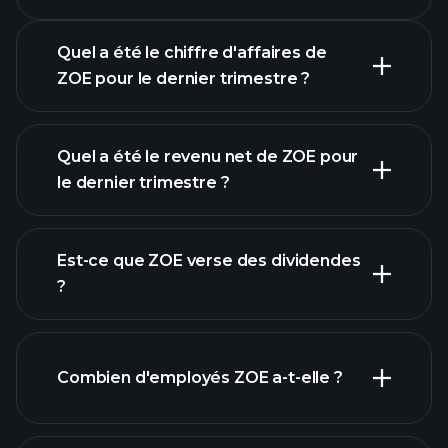
Quel a été le chiffre d'affaires de
ZOE pour le dernier trimestre ?
Quel a été le revenu net de ZOE pour
le dernier trimestre ?
les
bénéfices de ZOE
Est-ce que ZOE verse des dividendes
rapports financiers
?
rapports
Combien d'employés ZOE a-t-elle ?
financiers