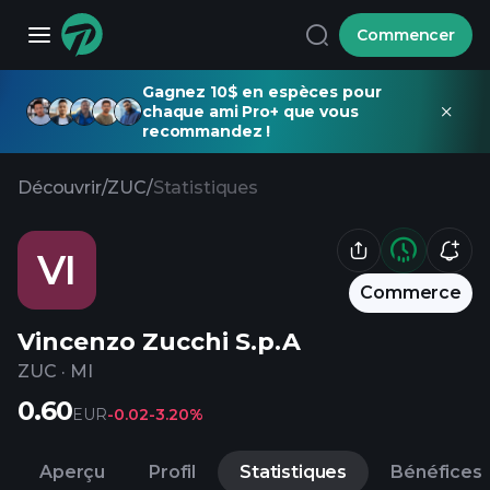
Commencer
Gagnez 10$ en espèces pour
chaque ami Pro+ que vous
recommandez !
Découvrir
/
ZUC
/
Statistiques
VI
Commerce
Vincenzo Zucchi S.p.A
ZUC
·
MI
0.60
EUR
-0.02
-3.20%
Aperçu
Profil
Statistiques
Bénéfices