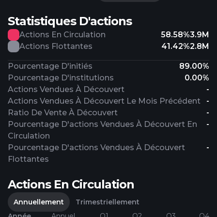
Statistiques D'actions
Actions En Circulation
58.58%
3.9M
Actions Flottantes
41.42%
2.8M
Pourcentage D'initiés
89.00%
Pourcentage D'institutions
0.00%
Actions Vendues À Découvert
-
Actions Vendues À Découvert Le Mois Précédent
-
Ratio De Vente À Découvert
-
Pourcentage D'actions Vendues À Découvert En
-
Circulation
Pourcentage D'actions Vendues À Découvert
-
Flottantes
Actions En Circulation
Annuellement
Trimestriellement
Année
Annuel
Q1
Q2
Q3
Q4