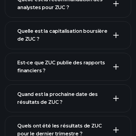
analystes pour ZUC ?
graphique de ZUC
Quelle est la capitalisation boursière
de ZUC ?
notre
Est-ce que ZUC publie des rapports
liste d'actions
financiers ?
finances de
ZUC
Quand est la prochaine date des
résultats de ZUC ?
Quels ont été les résultats de ZUC
Calendrier des résultats
pour le dernier trimestre ?