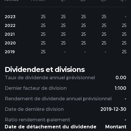
2023
25
25
25
25
-
2022
25
25
25
25
25
2021
25
25
25
25
25
2020
25
25
25
25
25
2019
25
-
-
-
25
Dividendes et divisions
Taux de dividende annuel prévisionnel
0.00
Dernier facteur de division
1:100
Rendement de dividende annuel prévisionnel
-
Date de dernière division
2019-12-30
Ratio rendement-paiement
-
Date de détachement du dividende
Montant