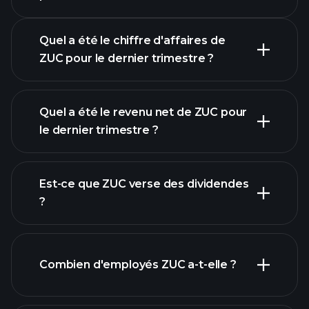
Quel a été le chiffre d'affaires de
ZUC pour le dernier trimestre ?
Quel a été le revenu net de ZUC pour
le dernier trimestre ?
les bénéfices de ZUC
Est-ce que ZUC verse des dividendes
rapports financiers
?
Combien d'employés ZUC a-t-elle ?
rapports financiers
actions à fort
dividende