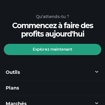
Qu'attends-tu ?
Commencez à faire des
profits aujourd'hui
Explorez maintenant
Outils
Plans
Découvrir
Playtrade
Marchés