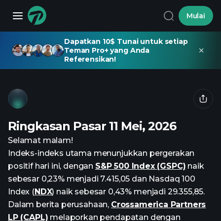
Mulai
Dapatkan 10$ Tunai untuk setiap
Teman Pro+ yang Anda
Referensikan!
Ringkasan Pasar 11 Mei, 2026
Selamat malam!
Indeks-indeks utama menunjukkan pergerakan
positif hari ini, dengan
S&P 500 Index (GSPC)
naik
sebesar 0,23% menjadi 7.415,05 dan Nasdaq 100
Index (
NDX
) naik sebesar 0,43% menjadi 29.355,85.
Dalam berita perusahaan,
Crossamerica Partners
LP (CAPL)
melaporkan pendapatan dengan