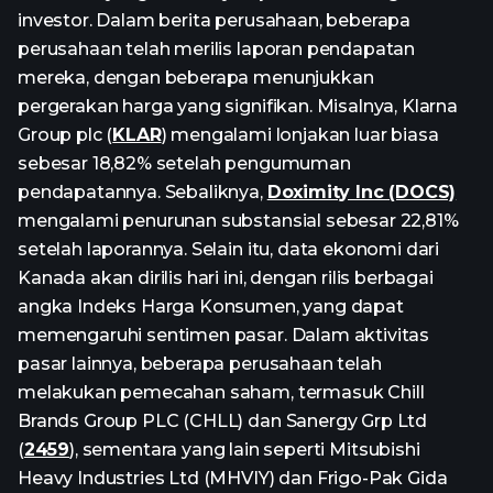
investor. Dalam berita perusahaan, beberapa
perusahaan telah merilis laporan pendapatan
mereka, dengan beberapa menunjukkan
pergerakan harga yang signifikan. Misalnya, Klarna
Group plc (
KLAR
) mengalami lonjakan luar biasa
sebesar 18,82% setelah pengumuman
pendapatannya. Sebaliknya,
Doximity Inc (DOCS)
mengalami penurunan substansial sebesar 22,81%
setelah laporannya. Selain itu, data ekonomi dari
Kanada akan dirilis hari ini, dengan rilis berbagai
angka Indeks Harga Konsumen, yang dapat
memengaruhi sentimen pasar. Dalam aktivitas
pasar lainnya, beberapa perusahaan telah
melakukan pemecahan saham, termasuk Chill
Brands Group PLC (CHLL) dan Sanergy Grp Ltd
(
2459
), sementara yang lain seperti Mitsubishi
Heavy Industries Ltd (MHVIY) dan Frigo-Pak Gida