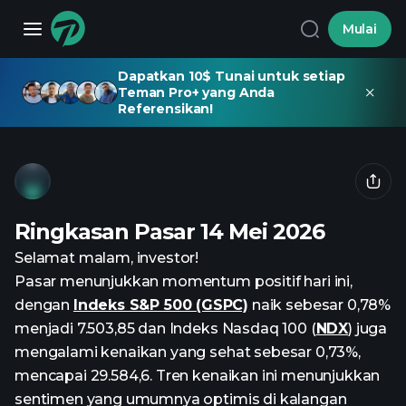
Mulai
Dapatkan 10$ Tunai untuk setiap
Teman Pro+ yang Anda
Referensikan!
Ringkasan Pasar 14 Mei 2026
Selamat malam, investor!
Pasar menunjukkan momentum positif hari ini,
dengan
Indeks S&P 500 (GSPC)
naik sebesar 0,78%
menjadi 7.503,85 dan Indeks Nasdaq 100 (
NDX
) juga
mengalami kenaikan yang sehat sebesar 0,73%,
mencapai 29.584,6. Tren kenaikan ini menunjukkan
sentimen yang umumnya optimis di kalangan