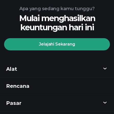
Apa yang sedang kamu tunggu?
Mulai menghasilkan
keuntungan hari ini
Jelajahi Sekarang
Alat
Rencana
Temukan
Playtrade
Pasar
Grafik