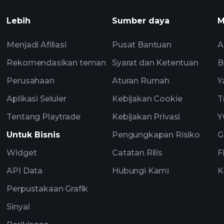
Lebih
Sumber daya
M
Menjadi Afiliasi
Pusat Bantuan
A
Rekomendasikan teman
Syarat dan Ketentuan
B
Perusahaan
Aturan Rumah
Y
Aplikasi Seluler
Kebijakan Cookie
T
Tentang Playtrade
Kebijakan Privasi
Y
Untuk Bisnis
Pengungkapan Risiko
G
Widget
Catatan Rilis
F
API Data
Hubungi Kami
K
Perpustakaan Grafik
Sinyal