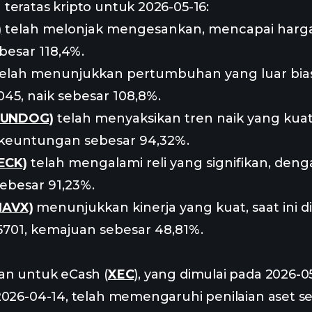
teratas kripto untuk 2026-05-16:
)
telah melonjak mengesankan, mencapai harga
besar 118,4%.
elah menunjukkan pertumbuhan yang luar biasa,
45, naik sebesar 108,8%.
SUNDOG)
telah menyaksikan tren naik yang kua
 keuntungan sebesar 94,32%.
ECK)
telah mengalami reli yang signifikan, deng
sebesar 91,23%.
NAVX)
menunjukkan kinerja yang kuat, saat ini d
5701, kemajuan sebesar 48,81%.
an untuk eCash (
XEC
), yang dimulai pada 2026-0
2026-04-14, telah memengaruhi penilaian aset se