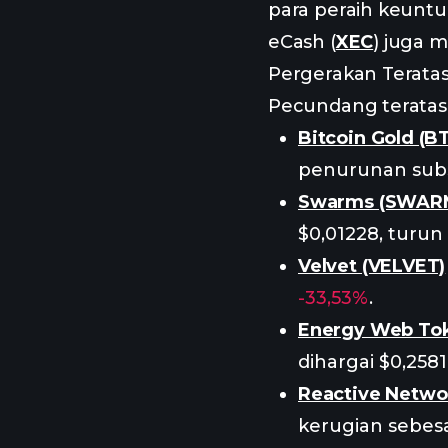
para peraih keuntu
eCash (
XEC
) juga 
Pergerakan Teratas
Pecundang teratas 
Bitcoin Gold (B
penurunan subs
Swarms (SWAR
$0,01228, turun
Velvet (VELVET)
-33,53%
.
Energy Web To
dihargai $0,258
Reactive Netwo
kerugian sebes