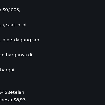
 $0,1003,
 saat ini di
t, diperdagangkan
an harganya di
ihargai
5-15 setelah
besar $8,97.