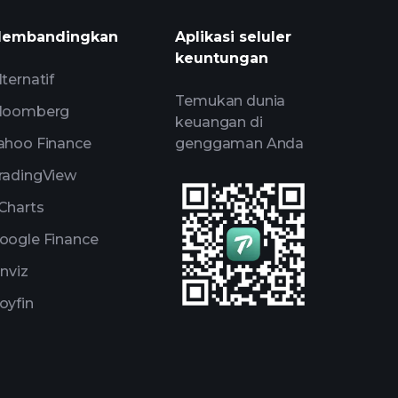
embandingkan
Aplikasi seluler
keuntungan
lternatif
Temukan dunia
loomberg
keuangan di
ahoo Finance
genggaman Anda
radingView
Charts
oogle Finance
inviz
oyfin