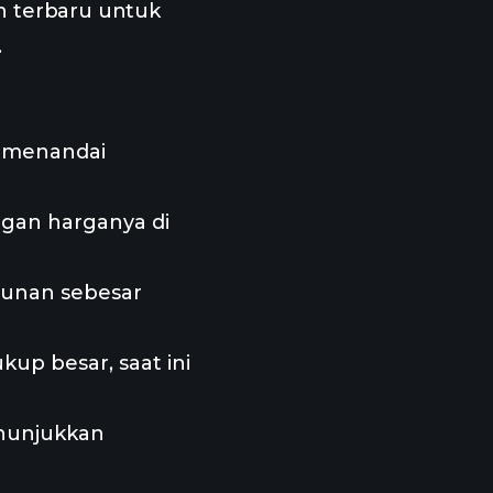
n terbaru untuk
.
, menandai
ngan harganya di
runan sebesar
p besar, saat ini
nunjukkan