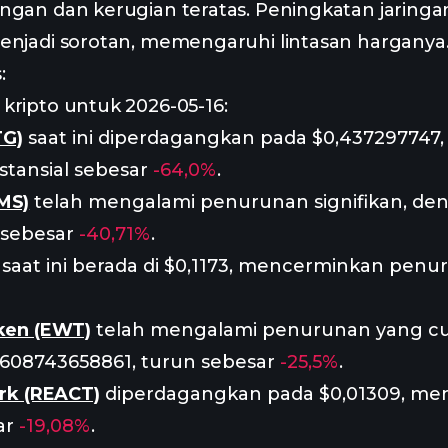
ngan dan kerugian teratas. Peningkatan jaringa
menjadi sorotan, memengaruhi lintasan harganya
:
kripto untuk 2026-05-16:
TG)
saat ini diperdagangkan pada $0,437297747
tansial sebesar
-64,0%
.
MS)
telah mengalami penurunan signifikan, de
 sebesar
-40,71%
.
saat ini berada di $0,1173, mencerminkan penu
ken (EWT)
telah mengalami penurunan yang cuku
1608743658861, turun sebesar
-25,5%
.
rk (REACT)
diperdagangkan pada $0,01309, me
ar
-19,08%
.