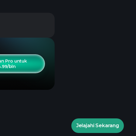
n Pro untuk
4.99/bln
Jelajahi Sekarang