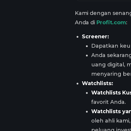
Kami dengan senang
Anda di
Profit.com
:
Screener:
Dapatkan keun
Anda sekarang
uang digital,
menyaring ber
Watchlists:
Watchlists K
favorit Anda.
Watchlists ya
oleh ahli kam
peluang invest