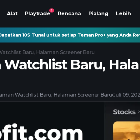
1
Alat
Playtrade
Rencana
Pialang
Lebih
Dapatkan 10$ Tunai untuk setiap Teman Pro+ yang Anda Re
atchlist Baru, Halaman Screener Baru
Watchlist Baru, Hal
aman Watchlist Baru, Halaman Screener Baru
Juli 09, 20