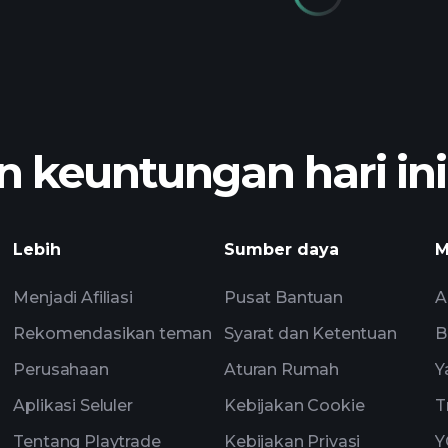
 keuntungan hari ini
Lebih
Sumber daya
M
Menjadi Afiliasi
Pusat Bantuan
A
Rekomendasikan teman
Syarat dan Ketentuan
B
Perusahaan
Aturan Rumah
Y
Aplikasi Seluler
Kebijakan Cookie
T
Tentang Playtrade
Kebijakan Privasi
Y