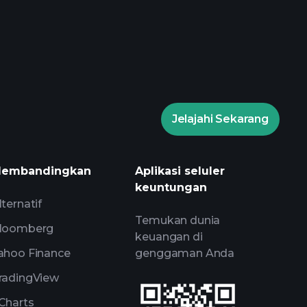
Jelajahi Sekarang
embandingkan
Aplikasi seluler
keuntungan
lternatif
Temukan dunia
loomberg
keuangan di
ahoo Finance
genggaman Anda
radingView
Charts