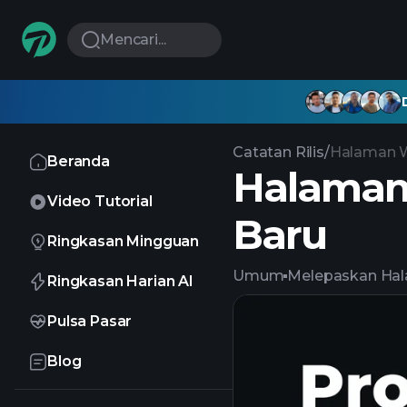
Mencari...
Catatan Rilis
/
Halaman W
Beranda
Halaman 
Video Tutorial
Baru
Ringkasan Mingguan
Umum
Melepaskan
Hal
Ringkasan Harian AI
Pulsa Pasar
Blog