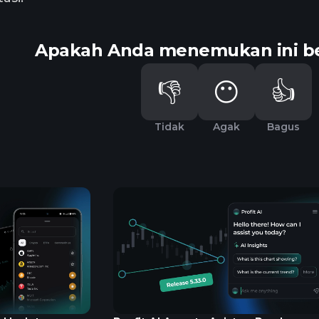
Apakah Anda menemukan ini b
👎
😶
👍
Tidak
Agak
Bagus