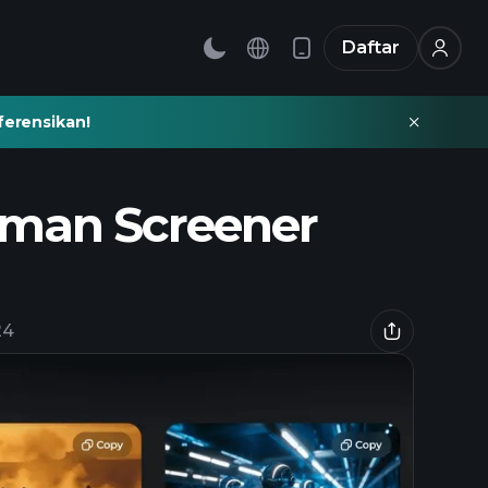
Daftar
ferensikan!
aman Screener
24