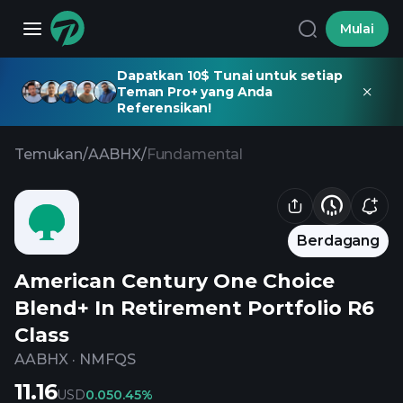
Mulai
Dapatkan 10$ Tunai untuk setiap
Teman Pro+ yang Anda
Referensikan!
Temukan
/
AABHX
/
Fundamental
Berdagang
American Century One Choice
Blend+ In Retirement Portfolio R6
Class
AABHX
·
NMFQS
11.16
USD
0.05
0.45%