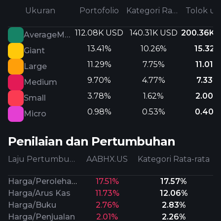
Ukuran
Portofolio
Kategori Rata-rata
Tolok uk
112.08K USD
140.31K USD
200.36K 
AverageMarketCap
13.41%
10.26%
15.32
Giant
11.29%
7.75%
11.01%
Large
9.70%
4.77%
7.33%
Medium
3.78%
1.62%
2.00%
Small
0.98%
0.53%
0.40%
Micro
Penilaian dan Pertumbuhan
Laju Pertumbuhan
AABHX.US
Kategori Rata-rata
Harga/Perolehan Prospektif
17.51%
17.57%
Harga/Arus Kas
11.73%
12.06%
Harga/Buku
2.76%
2.83%
Harga/Penjualan
2.01%
2.26%