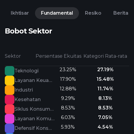
Ikhtisar
Fundamental
Resiko
Berita
Bobot Sektor
Sektor
Persentase Ekuitas
Kategori Rata-rata
23.25%
27.19%
Teknologi
17.90%
15.48%
Layanan Keuangan
12.88%
11.74%
Industri
9.29%
8.13%
Kesehatan
8.53%
8.53%
Siklus Konsumen
6.03%
7.05%
Layanan Komunikasi
5.93%
4.54%
Defensif Konsumen