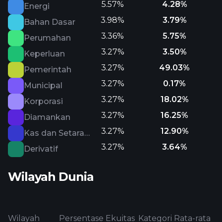
5.57%
4.28%
Energi
3.98%
3.79%
Bahan Dasar
3.36%
5.75%
Perumahan
3.27%
3.50%
Keperluan
3.27%
49.03%
Pemerintah
3.27%
0.17%
Municipal
3.27%
18.02%
Korporasi
3.27%
16.25%
Diamankan
3.27%
12.90%
Kas dan Setara Kas
3.27%
3.64%
Derivatif
Wilayah Dunia
Wilayah
Persentase Ekuitas
Kategori Rata-rata