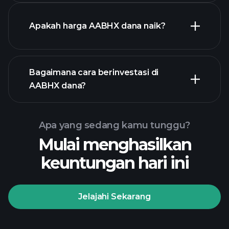
Apakah harga AABHX dana naik?
chart
lanjutan
Bagaimana cara berinvestasi di
AABHX dana?
grafik AABHX dana
Apa yang sedang kamu tunggu?
Mulai menghasilkan
keuntungan hari ini
Jelajahi Sekarang
Playtrade
Tournaments
broker yang
direkomendasikan