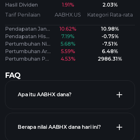
Hasil Dividen
1.91%
2.03%
Tarif Penilaian
AABHX.US
Kategori Rata-rata
Pendapatan Jangka Panjang
10.62%
10.98%
Pendapatan Historis
7.19%
-0.75%
Pertumbuhan Nilai Buku
5.68%
-7.51%
Pertumbuhan Arus Kas
5.59%
6.48%
Pertumbuhan Penjualan
4.53%
2986.31%
FAQ
Apa itu AABHX dana?
Berapa nilai AABHX dana hari ini?