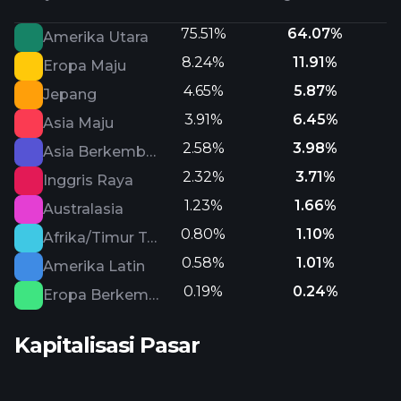
75.51%
64.07%
Amerika Utara
8.24%
11.91%
Eropa Maju
4.65%
5.87%
Jepang
3.91%
6.45%
Asia Maju
2.58%
3.98%
Asia Berkembang
2.32%
3.71%
Inggris Raya
1.23%
1.66%
Australasia
0.80%
1.10%
Afrika/Timur Tengah
0.58%
1.01%
Amerika Latin
0.19%
0.24%
Eropa Berkembang
Kapitalisasi Pasar