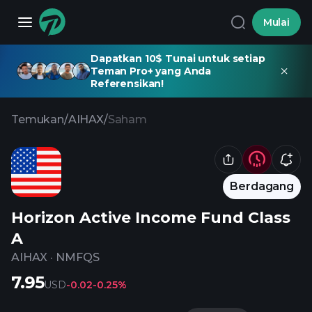
Mulai
Dapatkan 10$ Tunai untuk setiap
Teman Pro+ yang Anda
Referensikan!
Temukan
/
AIHAX
/
Saham
Berdagang
Horizon Active Income Fund Class
A
AIHAX
·
NMFQS
7.95
USD
-0.02
-0.25%