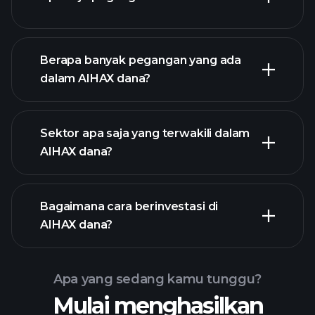
Berapa banyak pegangan yang ada
dalam AIHAX dana?
Sektor apa saja yang terwakili dalam
pegangan
pegangan
pegangan
AIHAX dana?
Bagaimana cara berinvestasi di
AIHAX dana?
Apa yang sedang kamu tunggu?
Mulai menghasilkan