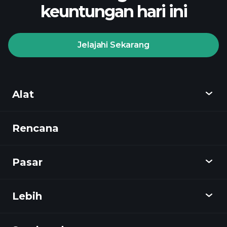
keuntungan hari ini
Jelajahi Sekarang
Playtrade
Tournaments
broker yang
direkomendasikan
Alat
Rencana
Temukan
Playtrade
Pasar
Grafik
Berita
Lebih
Ikhtisar
Kalender
Saham