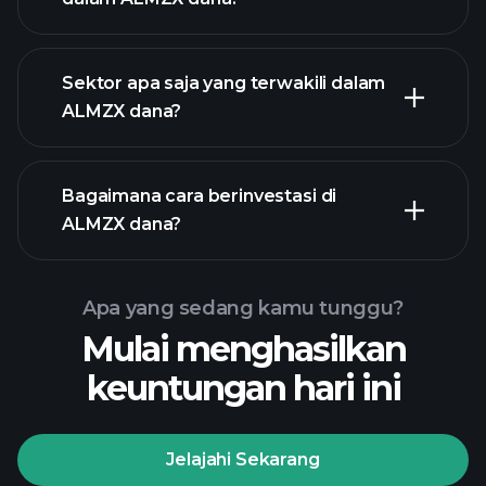
pegangan
pegangan
Sektor apa saja yang terwakili dalam
pegangan
ALMZX dana?
Bagaimana cara berinvestasi di
ALMZX dana?
Apa yang sedang kamu tunggu?
Mulai menghasilkan
keuntungan hari ini
Jelajahi Sekarang
Playtrade