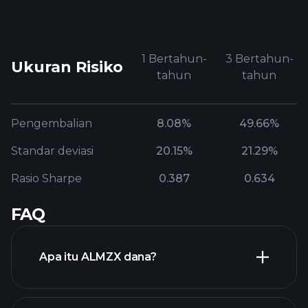
1 Bertahun-
3 Bertahun-
Ukuran Risiko
tahun
tahun
Pengembalian
8.08%
49.66%
Standar deviasi
20.15%
21.29%
Rasio Sharpe
0.387
0.634
FAQ
Apa itu ALMZX dana?