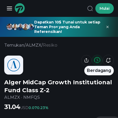
Mulai
Dapatkan 10$ Tunai untuk setiap
Teman Pro+ yang Anda
Referensikan!
Temukan
/
ALMZX
/
Resiko
Berdagang
Alger MidCap Growth Institutional
Fund Class Z-2
ALMZX
·
NMFQS
31.04
USD
0.07
0.23%