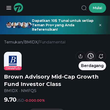
Mulai
Dapatkan 10$ Tunai untuk setiap
Teman Pro+ yang Anda
Referensikan!
Temukan
/
BMIDX
/
Fundamental
Berdagang
DIHAPUS
Brown Advisory Mid-Cap Growth
Fund Investor Class
BMIDX
·
NMFQS
9.70
USD
-0.00
0.00%