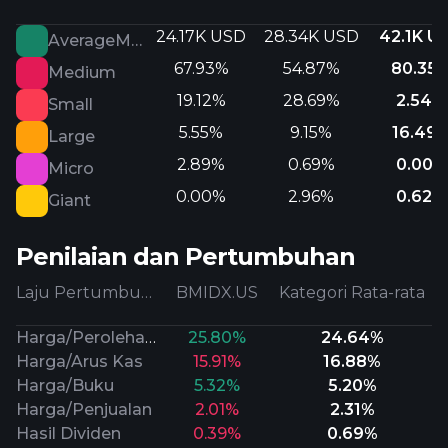
24.17K USD
28.34K USD
42.1K U
AverageMarketCap
67.93%
54.87%
80.35
Medium
19.12%
28.69%
2.54%
Small
5.55%
9.15%
16.49
Large
2.89%
0.69%
0.00%
Micro
0.00%
2.96%
0.62%
Giant
Penilaian dan Pertumbuhan
Laju Pertumbuhan
BMIDX.US
Kategori Rata-rata
Harga/Perolehan Prospektif
25.80%
24.64%
Harga/Arus Kas
15.91%
16.88%
Harga/Buku
5.32%
5.20%
Harga/Penjualan
2.01%
2.31%
Hasil Dividen
0.39%
0.69%