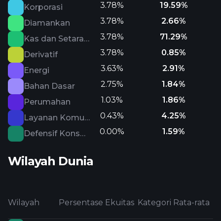
3.78%
19.59%
Korporasi
3.78%
2.66%
Diamankan
3.78%
71.29%
Kas dan Setara Kas
3.78%
0.85%
Derivatif
3.63%
2.91%
Energi
2.75%
1.84%
Bahan Dasar
1.03%
1.86%
Perumahan
0.43%
4.25%
Layanan Komunikasi
0.00%
1.59%
Defensif Konsumen
Wilayah Dunia
Wilayah
Persentase Ekuitas
Kategori Rata-rata