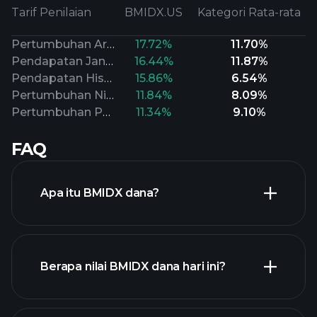
Tarif Penilaian
BMIDX.US
Kategori Rata-rata
Pertumbuhan Arus Kas
17.72%
11.70%
Pendapatan Jangka Panjang
16.44%
11.87%
Pendapatan Historis
15.86%
6.54%
Pertumbuhan Nilai Buku
11.84%
8.09%
Pertumbuhan Penjualan
11.34%
9.10%
FAQ
Apa itu BMIDX dana?
Berapa nilai BMIDX dana hari ini?