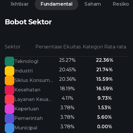
Ikhtisar
Fundamental
Saham
Resiko
Bobot Sektor
Sektor
Persentase Ekuitas
Kategori Rata-rata
25.27%
22.36%
Teknologi
20.45%
21.74%
Industri
20.36%
15.59%
Siklus Konsumen
18.19%
16.59%
Kesehatan
4.11%
9.73%
Layanan Keuangan
3.78%
1.53%
Keperluan
3.78%
5.60%
Pemerintah
3.78%
0.00%
Municipal