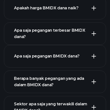
Apakah harga BMIDX dana naik?
chart
lanjutan
Apa saja pegangan terbesar BMIDX
dana?
grafik BMIDX dana
Apa saja pegangan BMIDX dana?
Berapa banyak pegangan yang ada
pegangan
dalam BMIDX dana?
pegangan
Sektor apa saja yang terwakili dalam
pegangan