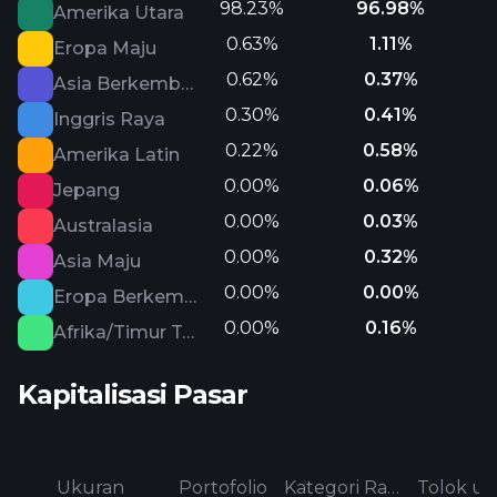
98.23%
96.98%
Amerika Utara
0.63%
1.11%
Eropa Maju
0.62%
0.37%
Asia Berkembang
0.30%
0.41%
Inggris Raya
0.22%
0.58%
Amerika Latin
0.00%
0.06%
Jepang
0.00%
0.03%
Australasia
0.00%
0.32%
Asia Maju
0.00%
0.00%
Eropa Berkembang
0.00%
0.16%
Afrika/Timur Tengah
Kapitalisasi Pasar
Ukuran
Portofolio
Kategori Rata-rata
Tolok uk