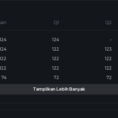
nan
Q1
Q2
124
124
-
124
122
123
122
122
122
122
122
122
74
72
72
Tampilkan Lebih Banyak