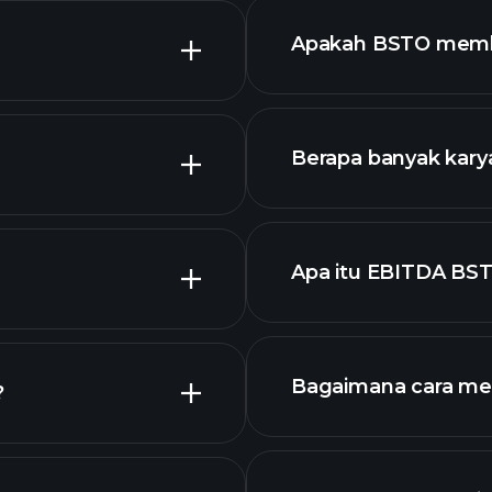
keuangan
Apakah BSTO memba
keuangan
Berapa banyak kary
dengan dividen tin
BSTO
Apa itu EBITDA BS
pengusaha terbes
Bagaimana cara m
?
TO