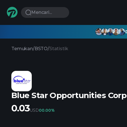
Mencari...
Temukan
/
BSTO
/
Statistik
Blue Star Opportunities Corp
0.03
USD
0
0.00%