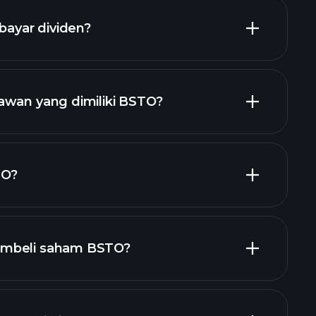
yar dividen?
laporan
saham
awan yang dimiliki BSTO?
ggi
TO?
ar
embeli saham BSTO?
laporan keuangan BSTO