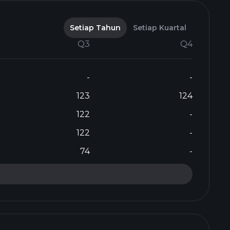
Setiap Tahun
Setiap Kuartal
Q3
Q4
-
-
123
124
122
-
122
-
74
-