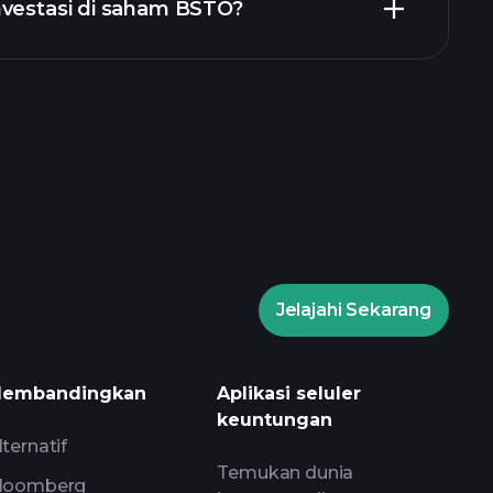
nvestasi di saham BSTO?
Turnamen Playtrade
g disarankan
Jelajahi Sekarang
amen Playtrade
wawasan
is AI
Watchlist
Portofolio Miliarder
embandingkan
Aplikasi seluler
keuntungan
lternatif
Temukan dunia
loomberg