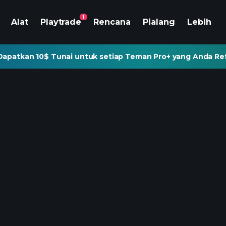
1
Alat
Playtrade
Rencana
Pialang
Lebih
Dapatkan 10$ Tunai untuk setiap Teman Pro+ yang Anda Re