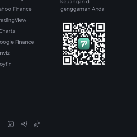
keuangan di
ahoo Finance
genggaman Anda
radingView
Charts
oogle Finance
inviz
oyfin