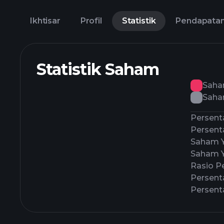
Ikhtisar
Profil
Statistik
Pendapata
Statistik Saham
Saha
Saha
Persent
Persenta
Saham 
Saham Y
Rasio P
Persent
Persen