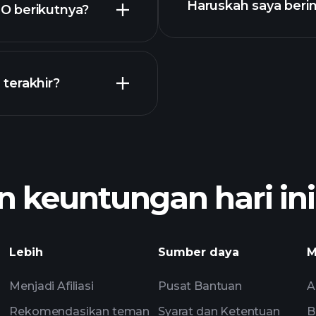
Haruskah saya beri
O berikutnya?
Kalender
terakhir?
broker yan
 keuntungan hari ini
Turn
apatan BSTO
pasar harian berbas
Lebih
Sumber daya
M
Menjadi Afiliasi
Pusat Bantuan
A
Rekomendasikan teman
Syarat dan Ketentuan
B