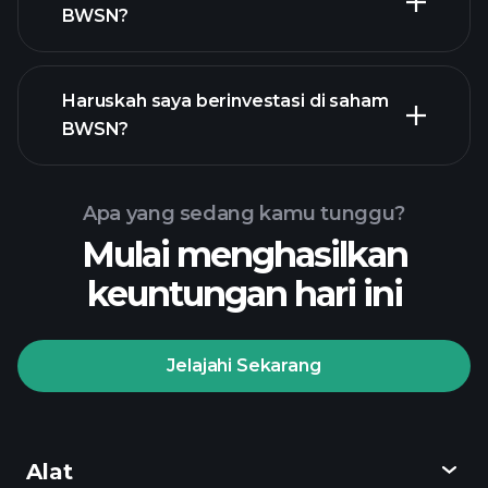
BWSN?
laporan keuangan BWSN
Haruskah saya berinvestasi di saham
BWSN?
Apa yang sedang kamu tunggu?
Mulai menghasilkan
Turnamen
keuntungan hari ini
Playtrade
broker yang
disarankan
Jelajahi Sekarang
Turnamen Playtrade
Alat