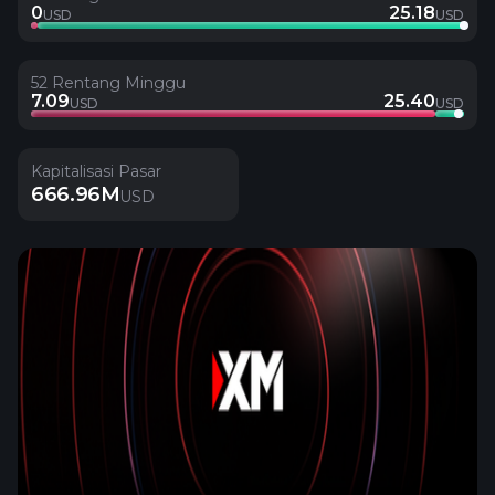
0
25.18
USD
USD
52 Rentang Minggu
7.09
25.40
USD
USD
Kapitalisasi Pasar
666.96M
USD