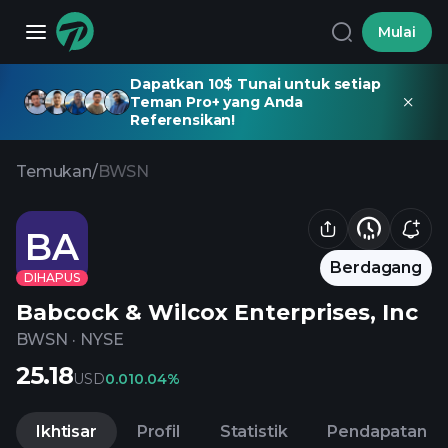
Mulai
Dapatkan 10$ Tunai untuk setiap
Teman Pro+ yang Anda
Referensikan!
Temukan
/
BWSN
BA
Berdagang
DIHAPUS
Babcock & Wilcox Enterprises, Inc
BWSN
·
NYSE
25.18
USD
0.01
0.04%
Ikhtisar
Profil
Statistik
Pendapatan