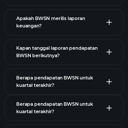
Apakah BWSN merilis laporan
daftar saham kami
keuangan?
keuangan
BWSN
Kapan tanggal laporan pendapatan
BWSN berikutnya?
Berapa pendapatan BWSN untuk
Kalender
kuartal terakhir?
Pendapatan
Berapa pendapatan BWSN untuk
kuartal terakhir?