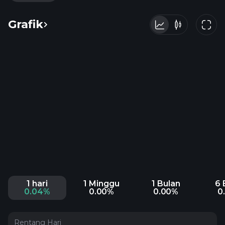
Grafik
1 hari
1 Minggu
1 Bulan
6 
0.04%
0.00%
0.00%
0
Rentang Hari