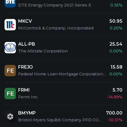
DTE Energy Company 2021 Series E
0.35%
MKCV
50.95
McCormick & Company, Incorporated
0.20%
ALL-PB
25.54
The Allstate Corporation
0.00%
FREJO
15.58
FE
Federal Home Loan Mortgage Corporation PFD 5.1% SAL
0.00%
FRMI
5.70
FE
Fermi Inc.
-14.99%
BMYMP
700.00
Bristol-Myers Squibb Company PFD CONV 2
-10.31%