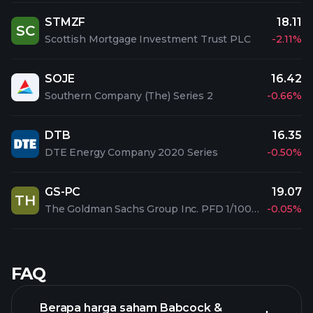
STMZF
18.11
SC
Scottish Mortgage Investment Trust PLC
-2.11%
SOJE
16.42
Southern Company (The) Series 2
-0.66%
DTB
16.35
DTE Energy Company 2020 Series
-0.50%
GS-PC
19.07
TH
The Goldman Sachs Group Inc. PFD 1/1000 C
-0.05%
FAQ
Berapa harga saham Babcock &