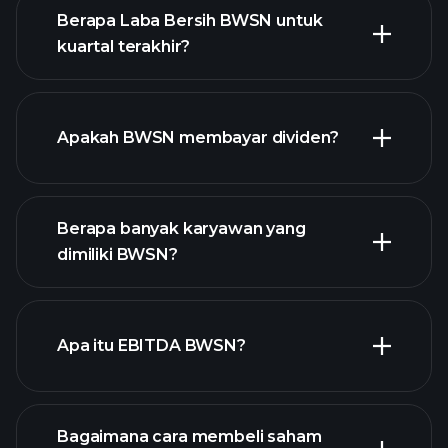
Berapa Laba Bersih BWSN untuk
kuartal terakhir?
pendapatan BWSN
laporan
Apakah BWSN membayar dividen?
keuangan
laporan
Berapa banyak karyawan yang
keuangan
saham
dimiliki BWSN?
dengan dividen tinggi
Apa itu EBITDA BWSN?
pengusaha terbesar
Bagaimana cara membeli saham