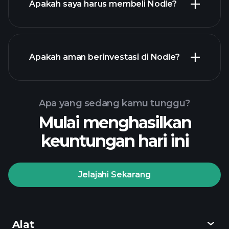
Apakah saya harus membeli Nodle?
Apakah aman berinvestasi di Nodle?
Tournament Playtrade
broker yang direkomendasikan
Tournament Playtrade
Apa yang sedang kamu tunggu?
wawasan pasar harian
Mulai menghasilkan
berbasis AI
Portofolio
keuntungan hari ini
Miliarder
Tournament Playtrade
wawasan pasar harian
Jelajahi Sekarang
berbasis AI
Watchlists
Portofolio Miliarder
Alat