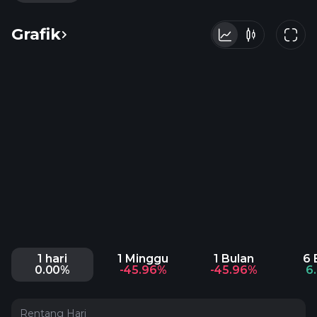
Grafik
1 hari
1 Minggu
1 Bulan
6 
0.00%
-45.96%
-45.96%
6
Rentang Hari