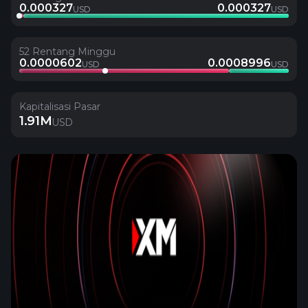
0.000327
0.000327
USD
USD
52 Rentang Minggu
0.0000602
0.0008996
USD
USD
Kapitalisasi Pasar
1.91M
USD