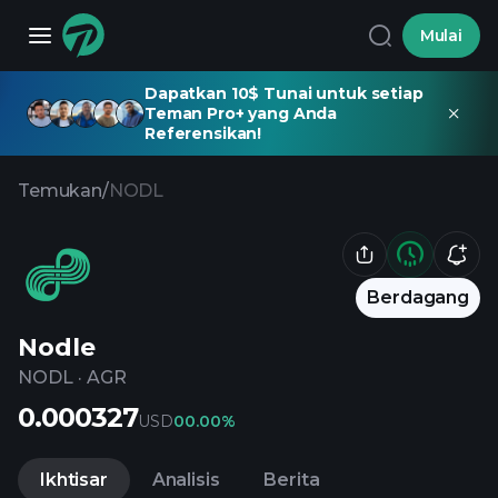
Mulai
Dapatkan 10$ Tunai untuk setiap
Teman Pro+ yang Anda
Referensikan!
Temukan
/
NODL
Berdagang
Nodle
NODL
·
AGR
0.000327
USD
0
0.00%
Ikhtisar
Analisis
Berita