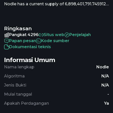
Nodle has a current supply of 6,898,401,791.745912
with 5,902,581,511.282892 in circulation. The last
known price of Nodle is 0.00032461 USD and is
down -1.19 over the last 24 hours. It is currently
Ringkasan
trading on 11 active market(s) with $45,009.38
traded over the last 24 hours. More information
Pangkat 4296
Situs web
Penjelajah
can be found at https://www.nodle.com/.
Papan pesan
Kode sumber
Dokumentasi teknis
Informasi Umum
Nama lengkap
Nodle
Algoritma
N/A
Jenis Bukti
N/A
Mulai tanggal
-
Apakah Perdagangan
Ya