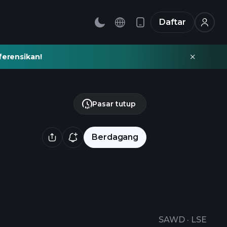
Daftar
ferensikan!
Pasar tutup
Berdagang
SAWD
·
LSE