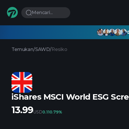
Mencari...
Temukan
/
SAWD
/
Resiko
iShares MSCI World ESG Scr
13.99
USD
0.11
0.79%