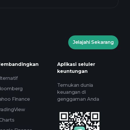
Jelajahi Sekarang
Playtrade
broker yang
embandingkan
Aplikasi seluler
keuntungan
lternatif
Temukan dunia
loomberg
keuangan di
ahoo Finance
genggaman Anda
radingView
Charts