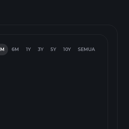
3M
6M
1Y
3Y
5Y
10Y
SEMUA