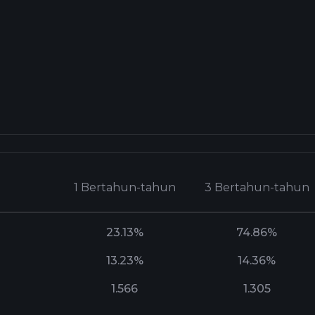
1 Bertahun-tahun
3 Bertahun-tahun
23.13%
74.86%
13.23%
14.36%
1.566
1.305