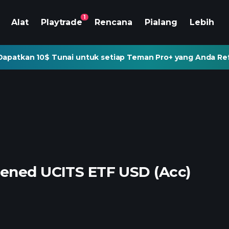
1
Alat
Playtrade
Rencana
Pialang
Lebih
Dapatkan 10$ Tunai untuk setiap Teman Pro+ yang Anda Re
eened UCITS ETF USD (Acc)