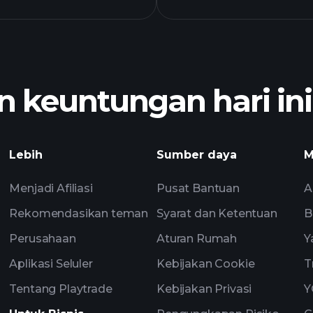
grafik SAWD
 keuntungan hari ini
Tournaments
Lebih
Sumber daya
M
direkomendasikan
Menjadi Afiliasi
Pusat Bantuan
A
Rekomendasikan teman
Syarat dan Ketentuan
B
Perusahaan
Aturan Rumah
Y
Aplikasi Seluler
Kebijakan Cookie
T
Tentang Playtrade
Kebijakan Privasi
Y