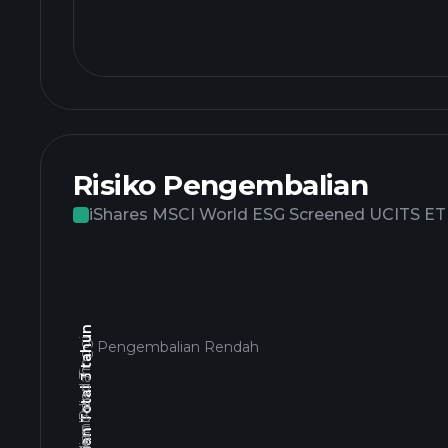
Risiko Pengembalian
iShares MSCI World ESG Screened UCITS ET
Pengembalian Total 3 tahun
Pengembalian Tinggi
Pengembalian Rendah
Pengembalian Rendah