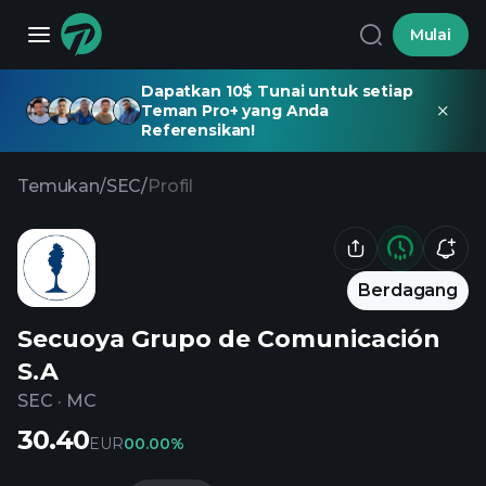
Mulai
Dapatkan 10$ Tunai untuk setiap
Teman Pro+ yang Anda
Referensikan!
Temukan
/
SEC
/
Profil
Berdagang
Secuoya Grupo de Comunicación
S.A
SEC
·
MC
30.40
EUR
0
0.00%