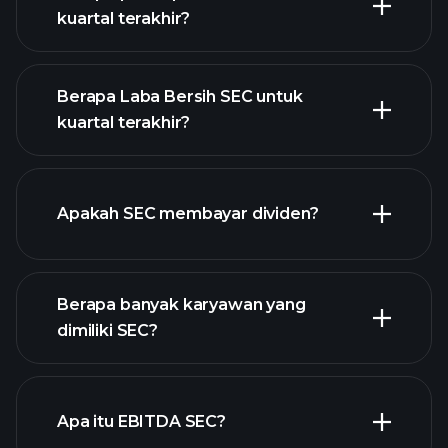
kuartal terakhir?
Berapa Laba Bersih SEC untuk
kuartal terakhir?
pendapatan SEC
laporan
keuangan
Apakah SEC membayar dividen?
laporan
keuangan
Berapa banyak karyawan yang
saham
dimiliki SEC?
dengan dividen tinggi
Apa itu EBITDA SEC?