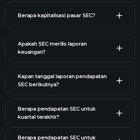
SEC chart.
Berapa kapitalisasi pasar SEC?
Apakah SEC merilis laporan
daftar saham kami
keuangan?
keuangan SEC
Kapan tanggal laporan pendapatan
SEC berikutnya?
Berapa pendapatan SEC untuk
Kalender
kuartal terakhir?
Pendapatan
Berapa pendapatan SEC untuk