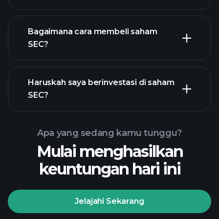
pengusaha terbesar
Bagaimana cara membeli saham
SEC?
laporan keuangan
Haruskah saya berinvestasi di saham
SEC
SEC?
Apa yang sedang kamu tunggu?
Mulai menghasilkan
Turnamen
keuntungan hari ini
Playtrade
broker yang
disarankan
Jelajahi Sekarang