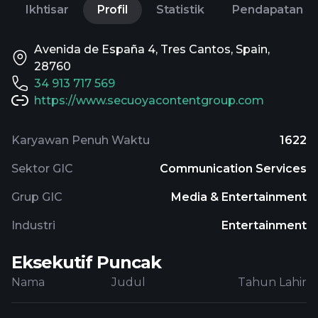
Ikhtisar
Profil
Statistik
Pendapatan
Avenida de España 4, Tres Cantos, Spain,
28760
34 913 717 569
https://www.secuoyacontentgroup.com
Karyawan Penuh Waktu
1622
Sektor GIC
Communication Services
Grup GIC
Media & Entertainment
Industri
Entertainment
Eksekutif Puncak
Nama
Judul
Tahun Lahir