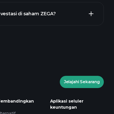
laporan keuangan ZEGA
nvestasi di saham ZEGA?
Turnamen Playtrade
g disarankan
Jelajahi Sekarang
amen Playtrade
wawasan
is AI
Watchlist
embandingkan
Aplikasi seluler
Portofolio Miliarder
keuntungan
lternatif