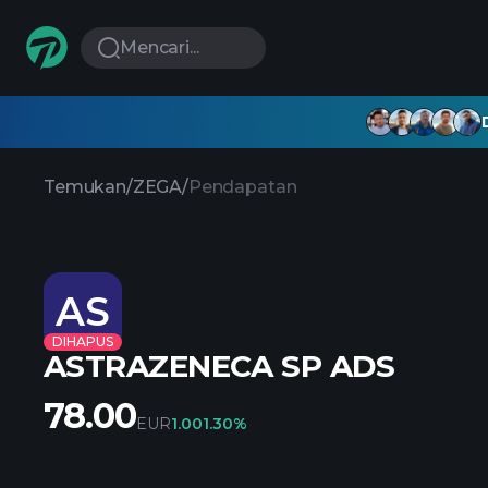
Mencari...
Temukan
/
ZEGA
/
Pendapatan
AS
DIHAPUS
ASTRAZENECA SP ADS
78.00
EUR
1.00
1.30%