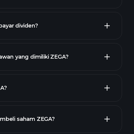
laporan keuangan
yar dividen?
laporan keuangan
saham
awan yang dimiliki ZEGA?
ggi
GA?
ar
mbeli saham ZEGA?