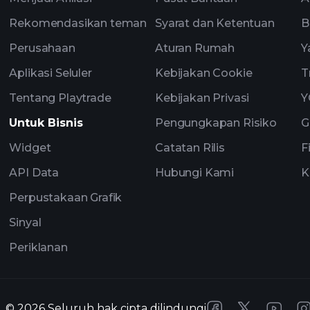
Rekomendasikan teman
Syarat dan Ketentuan
B
Perusahaan
Aturan Rumah
Y
Aplikasi Seluler
Kebijakan Cookie
T
Tentang Playtrade
Kebijakan Privasi
Y
Untuk Bisnis
Pengungkapan Risiko
G
Widget
Catatan Rilis
F
API Data
Hubungi Kami
K
Perpustakaan Grafik
Sinyal
Periklanan
©
2026
Seluruh hak cipta dilindungi