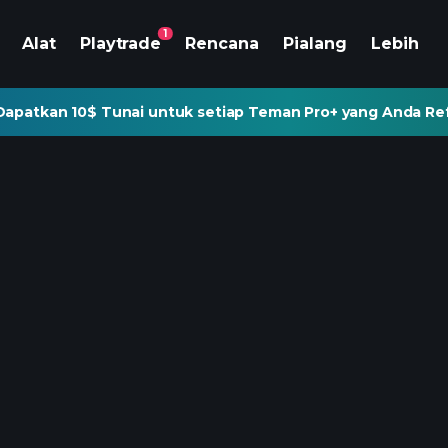
1
Alat
Playtrade
Rencana
Pialang
Lebih
Dapatkan 10$ Tunai untuk setiap Teman Pro+ yang Anda Re