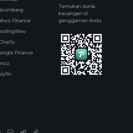
Temukan dunia
loomberg
keuangan di
ahoo Finance
genggaman Anda
radingView
Charts
oogle Finance
inviz
oyfin