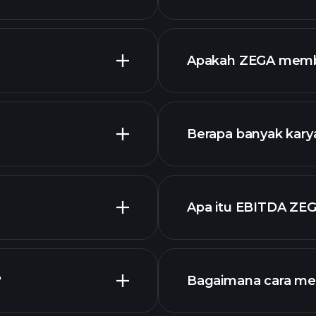
Apakah ZEGA memba
Berapa banyak kary
dengan dividen tin
ZEGA
Apa itu EBITDA ZE
pengusaha terbes
?
Bagaimana cara me