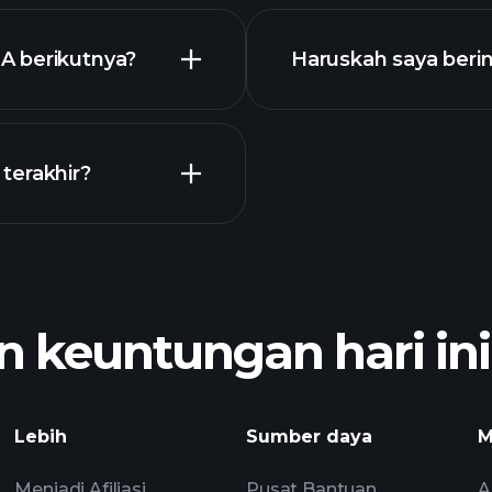
GA
A berikutnya?
Haruskah saya beri
Kalender
terakhir?
broker yan
 keuntungan hari ini
Turn
pendapatan
pasar harian berbas
Lebih
Sumber daya
M
Menjadi Afiliasi
Pusat Bantuan
A