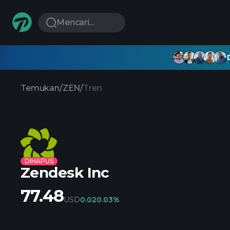
Mencari...
Temukan
/
ZEN
/
Tren
DIHAPUS
Zendesk Inc
77.48
USD
0.02
0.03%