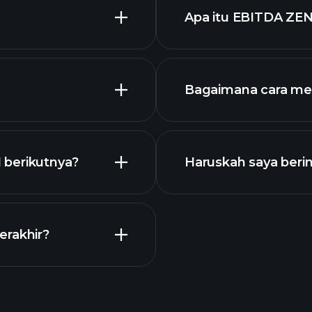
Apa itu EBITDA ZE
pengusaha terbes
Bagaimana cara me
N
keuangan ZEN
 berikutnya?
Haruskah saya beri
Kalender
erakhir?
broker yan