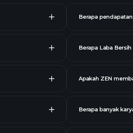
Berapa pendapatan 
Berapa Laba Bersih 
chart
lap
Apakah ZEN membay
laporan keuangan
Berapa banyak kary
dengan dividen tin
ZEN chart.