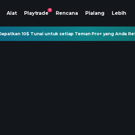
1
Alat
Playtrade
Rencana
Pialang
Lebih
Dapatkan 10$ Tunai untuk setiap Teman Pro+ yang Anda Re