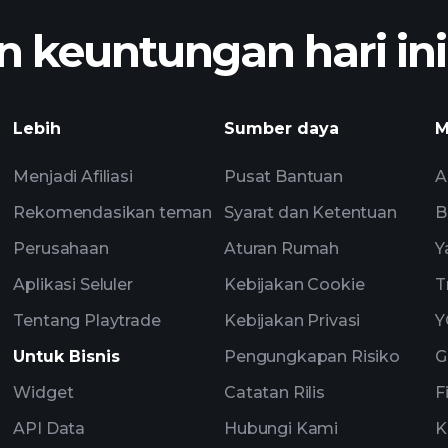
 keuntungan hari ini
Turn
pasar harian berbas
Lebih
Sumber daya
M
Menjadi Afiliasi
Pusat Bantuan
A
Rekomendasikan teman
Syarat dan Ketentuan
B
Perusahaan
Aturan Rumah
Y
Aplikasi Seluler
Kebijakan Cookie
T
Tentang Playtrade
Kebijakan Privasi
Y
Untuk Bisnis
Pengungkapan Risiko
G
Widget
Catatan Rilis
F
API Data
Hubungi Kami
K