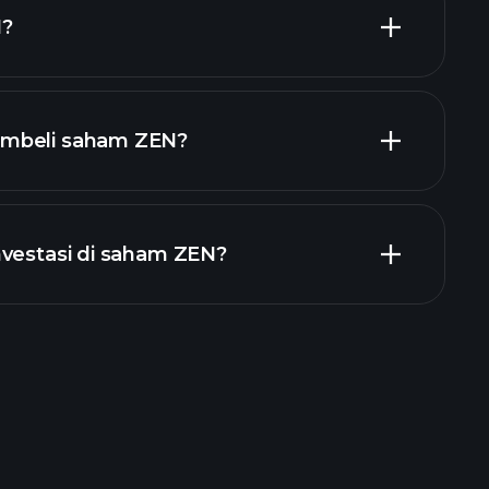
N?
ar
mbeli saham ZEN?
laporan
nvestasi di saham ZEN?
Turnamen Playtrade
g disarankan