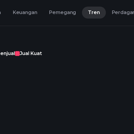
n
Keuangan
Pemegang
Tren
Perdaga
enjual
Jual Kuat