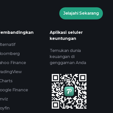
Jelajahi Sekarang
amen Playtrade
wawasan
is AI
Watchlist
embandingkan
Aplikasi seluler
Portofolio Miliarder
keuntungan
lternatif
Temukan dunia
loomberg
keuangan di
ahoo Finance
genggaman Anda
radingView
Charts
oogle Finance
inviz
oyfin