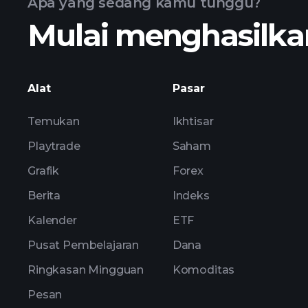
Apa yang sedang kamu tunggu?
Mulai menghasilkan
pendapatan ZEN
Alat
Pasar
Temukan
Ikhtisar
Playtrade
Saham
Grafik
Forex
Berita
Indeks
Kalender
ETF
Pusat Pembelajaran
Dana
Ringkasan Mingguan
Komoditas
Pesan