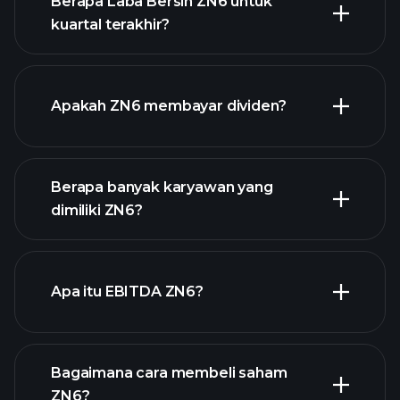
Berapa Laba Bersih ZN6 untuk
kuartal terakhir?
laporan
pendapatan ZN6
Apakah ZN6 membayar dividen?
keuangan
laporan
Berapa banyak karyawan yang
keuangan
saham
dimiliki ZN6?
dengan dividen tinggi
Apa itu EBITDA ZN6?
pengusaha terbesar
Bagaimana cara membeli saham
ZN6?