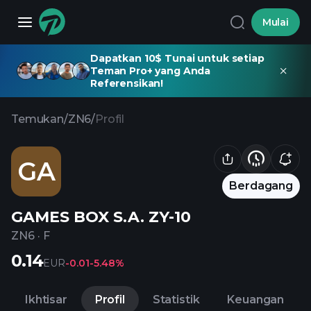
Mulai
Dapatkan 10$ Tunai untuk setiap
Teman Pro+ yang Anda
Referensikan!
Temukan
/
ZN6
/
Profil
GA
Berdagang
GAMES BOX S.A. ZY-10
ZN6
·
F
0.14
EUR
-0.01
-5.48%
Ikhtisar
Profil
Statistik
Keuangan