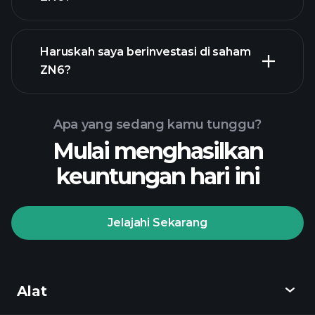
laporan keuangan ZN6
Haruskah saya berinvestasi di saham
ZN6?
Apa yang sedang kamu tunggu?
Mulai menghasilkan
Turnamen
keuntungan hari ini
Playtrade
broker yang
disarankan
Jelajahi Sekarang
Turnamen Playtrade
Alat
wawasan pasar harian