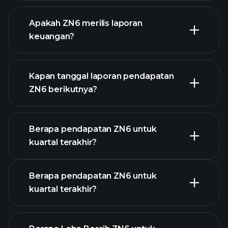
Apakah ZN6 merilis laporan
daftar saham kami
keuangan?
keuangan ZN6
Kapan tanggal laporan pendapatan
ZN6 berikutnya?
Berapa pendapatan ZN6 untuk
Kalender
kuartal terakhir?
Pendapatan
Berapa pendapatan ZN6 untuk
kuartal terakhir?