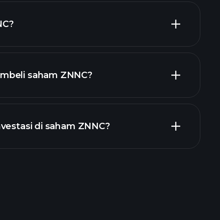
NC?
ar
embeli saham ZNNC?
laporan keuangan ZNNC
nvestasi di saham ZNNC?
Turnamen Playtrade
g disarankan