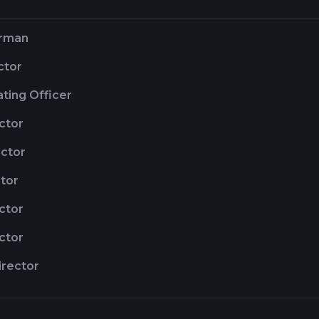
irman
ctor
ting Officer
ctor
ctor
ctor
ctor
ctor
irector