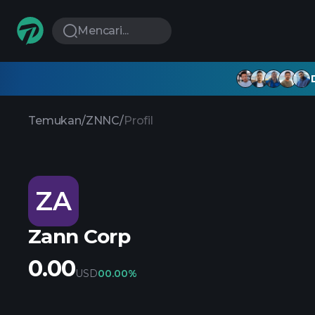
Mencari...
Temukan
/
ZNNC
/
Profil
ZA
Zann Corp
0.00
USD
0
0.00%