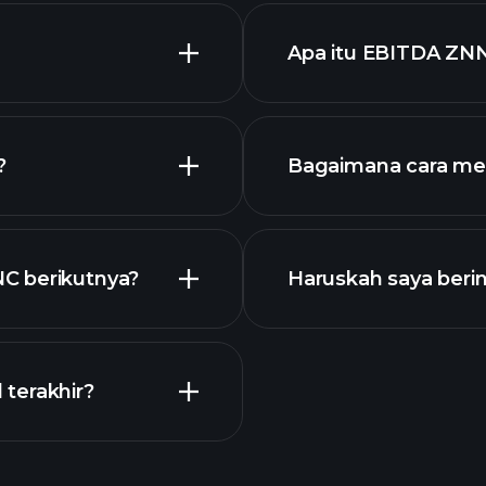
Apa itu EBITDA ZN
pengusaha terbes
i
?
Bagaimana cara m
NC
C berikutnya?
Haruskah saya beri
Kalender
terakhir?
broker yan