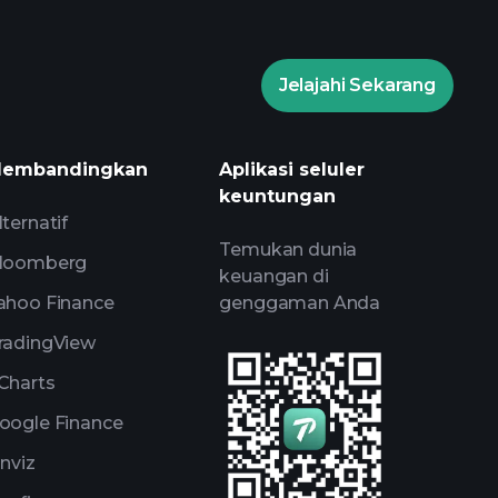
Jelajahi Sekarang
amen Playtrade
wawasan
is AI
Watchlist
embandingkan
Aplikasi seluler
Portofolio Miliarder
keuntungan
lternatif
Temukan dunia
loomberg
keuangan di
ahoo Finance
genggaman Anda
radingView
Charts
oogle Finance
inviz