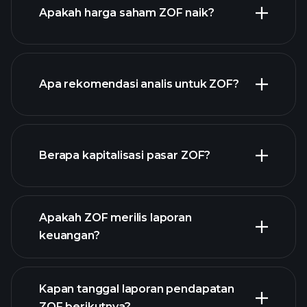
Apakah harga saham ZOF naik?
Apa rekomendasi analis untuk ZOF?
ZOF chart.
Berapa kapitalisasi pasar ZOF?
daftar
Apakah ZOF merilis laporan
saham kami
keuangan?
keuangan ZOF
Kapan tanggal laporan pendapatan
ZOF berikutnya?