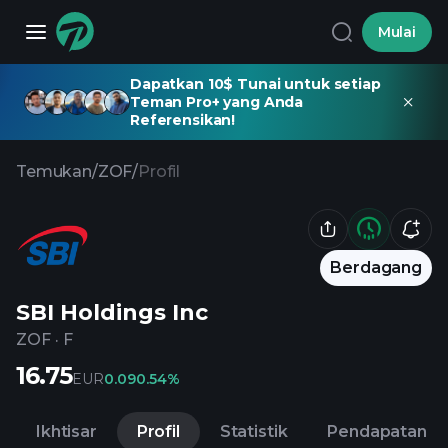
Mulai
Dapatkan 10$ Tunai untuk setiap
Teman Pro+ yang Anda
Referensikan!
Temukan
/
ZOF
/
Profil
Berdagang
SBI Holdings Inc
ZOF
·
F
16.75
EUR
0.09
0.54%
Ikhtisar
Profil
Statistik
Pendapatan