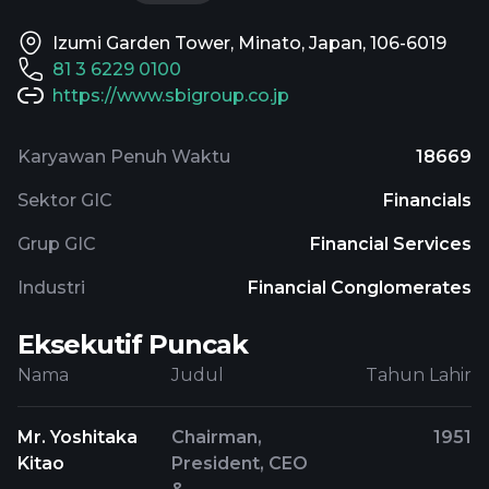
Izumi Garden Tower, Minato, Japan, 106-6019
81 3 6229 0100
https://www.sbigroup.co.jp
Karyawan Penuh Waktu
18669
Sektor GIC
Financials
Grup GIC
Financial Services
Industri
Financial Conglomerates
Eksekutif Puncak
Nama
Judul
Tahun Lahir
Mr. Yoshitaka
Chairman,
1951
Kitao
President, CEO