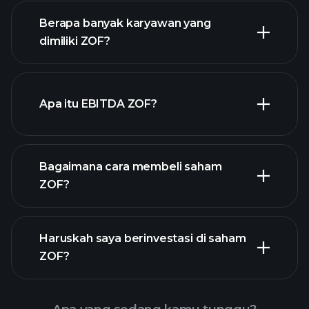
laporan
keuangan
Berapa banyak karyawan yang
dimiliki ZOF?
Apa itu EBITDA ZOF?
pengusaha terbesar
Bagaimana cara membeli saham
ZOF?
laporan
Haruskah saya berinvestasi di saham
keuangan ZOF
ZOF?