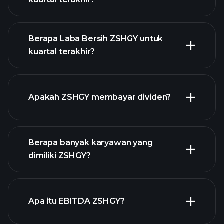
Berapa Laba Bersih ZSHGY untuk
kuartal terakhir?
pendapatan ZSHGY
Apakah ZSHGY membayar dividen?
laporan keuangan
laporan keuangan
Berapa banyak karyawan yang
saham
dimiliki ZSHGY?
dengan dividen tinggi
Apa itu EBITDA ZSHGY?
pengusaha terbesar