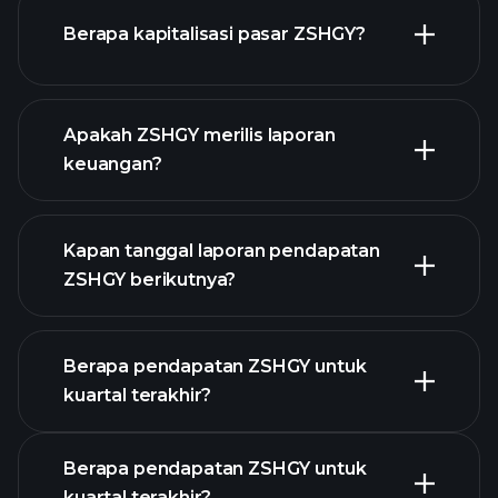
ZSHGY chart.
Berapa kapitalisasi pasar ZSHGY?
Apakah ZSHGY merilis laporan
daftar saham kami
keuangan?
keuangan
ZSHGY
Kapan tanggal laporan pendapatan
ZSHGY berikutnya?
Berapa pendapatan ZSHGY untuk
Kalender
kuartal terakhir?
Pendapatan
Berapa pendapatan ZSHGY untuk
kuartal terakhir?