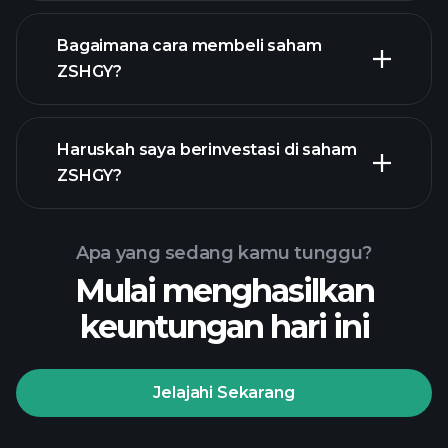
Bagaimana cara membeli saham
ZSHGY?
laporan
Haruskah saya berinvestasi di saham
keuangan ZSHGY
ZSHGY?
Apa yang sedang kamu tunggu?
Mulai menghasilkan
Turnamen
keuntungan hari ini
Playtrade
broker yang
disarankan
Jelajahi Sekarang