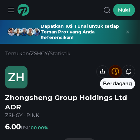
Mulai
Dapatkan 10$ Tunai untuk setiap
Teman Pro+ yang Anda
Referensikan!
Temukan
/
ZSHGY
/
Statistik
ZH
Berdagang
Zhongsheng Group Holdings Ltd
ADR
ZSHGY
·
PINK
6.00
USD
0
0.00%