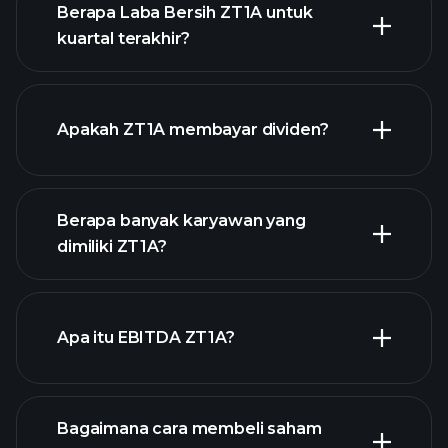
Berapa Laba Bersih ZT1A untuk
kuartal terakhir?
pendapatan ZT1A
laporan
Apakah ZT1A membayar dividen?
keuangan
laporan keuangan
Berapa banyak karyawan yang
saham
dimiliki ZT1A?
dengan dividen tinggi
Apa itu EBITDA ZT1A?
pengusaha terbesar
Bagaimana cara membeli saham