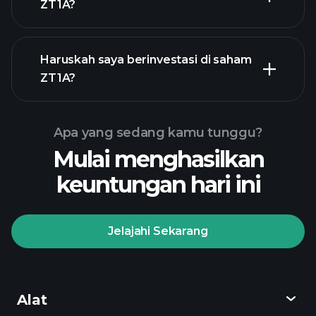
ZT1A?
laporan keuangan ZT1A
Haruskah saya berinvestasi di saham
ZT1A?
Apa yang sedang kamu tunggu?
Mulai menghasilkan
Turnamen
keuntungan hari ini
Playtrade
broker yang
disarankan
Jelajahi Sekarang
Turnamen Playtrade
Alat
wawasan pasar harian