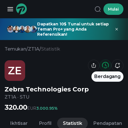
Mulai
Dapatkan 10$ Tunai untuk setiap
Teman Pro+ yang Anda
Referensikan!
Temukan
/
ZT1A
/
Statistik
ZE
Berdagang
Zebra Technologies Corp
ZT1A
·
STU
320.00
EUR
3.00
0.95%
Ikhtisar
Profil
Statistik
Pendapatan