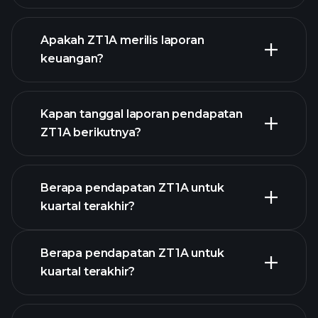
daftar
Apakah ZT1A merilis laporan
saham kami
keuangan?
keuangan ZT1A
Kapan tanggal laporan pendapatan
ZT1A berikutnya?
Berapa pendapatan ZT1A untuk
Kalender
kuartal terakhir?
Pendapatan
Berapa pendapatan ZT1A untuk
kuartal terakhir?