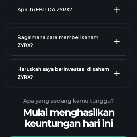
Apa itu EBITDA ZYRX?
pengusaha terbesar
Bagaimana cara membeli saham
ZYRX?
laporan
Haruskah saya berinvestasi di saham
keuangan ZYRX
ZYRX?
Apa yang sedang kamu tunggu?
Mulai menghasilkan
Turnamen
keuntungan hari ini
Playtrade
broker yang
disarankan