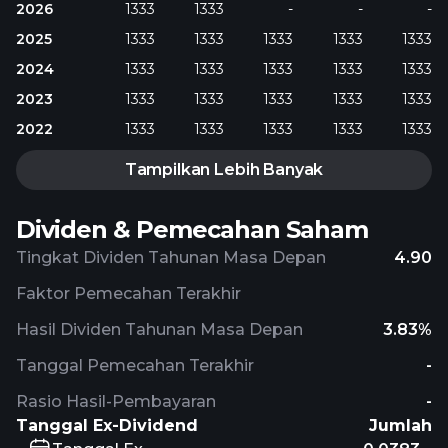
2026
1333
1333
-
-
-
2025
1333
1333
1333
1333
1333
2024
1333
1333
1333
1333
1333
2023
1333
1333
1333
1333
1333
2022
1333
1333
1333
1333
1333
Tampilkan Lebih Banyak
Dividen & Pemecahan Saham
Tingkat Dividen Tahunan Masa Depan
4.90
Faktor Pemecahan Terakhir
Hasil Dividen Tahunan Masa Depan
3.83%
Tanggal Pemecahan Terakhir
-
Rasio Hasil-Pembayaran
-
Tanggal Ex-Dividend
Jumlah