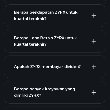
Pendapatan
Berapa pendapatan ZYRX untuk
kuartal terakhir?
Berapa Laba Bersih ZYRX untuk
kuartal terakhir?
pendapatan ZYRX
laporan
Apakah ZYRX membayar dividen?
keuangan
laporan
Berapa banyak karyawan yang
keuangan
saham
dimiliki ZYRX?
dengan dividen tinggi