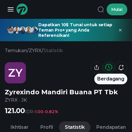
Mulai
Dapatkan 10$ Tunai untuk setiap
Teman Pro+ yang Anda
Referensikan!
Temukan
/
ZYRX
/
Statistik
ZY
Berdagang
Zyrexindo Mandiri Buana PT Tbk
ZYRX
·
JK
121.00
IDR
-1.00
-0.82%
Ikhtisar
Profil
Statistik
Pendapatan