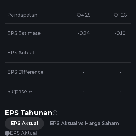
Pendapatan
Pendapatan
Q4 25
Q4 25
Q1 26
Q1 26
EPS Estimate
-0.24
-0.10
EPS Actual
-
-
EPS Difference
-
-
Surprise %
-
-
EPS Tahunan
EPS Aktual
EPS Aktual vs Harga Saham
EPS Aktual