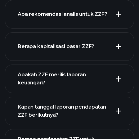
Apa rekomendasi analis untuk ZZF?
ZZF chart.
Berapa kapitalisasi pasar ZZF?
Apakah ZZF merilis laporan
daftar saham kami
keuangan?
keuangan ZZF
Kapan tanggal laporan pendapatan
ZZF berikutnya?