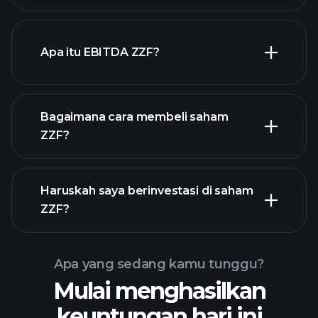
dengan dividen tinggi
Apa itu EBITDA ZZF?
pengusaha terbesar
Bagaimana cara membeli saham
ZZF?
laporan
Haruskah saya berinvestasi di saham
keuangan ZZF
ZZF?
Apa yang sedang kamu tunggu?
Mulai menghasilkan
Turnamen
keuntungan hari ini
Playtrade
broker yang