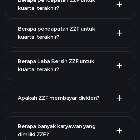
Berapa pendapatan ZZF untuk
Kalender
kuartal terakhir?
Pendapatan
Berapa pendapatan ZZF untuk
kuartal terakhir?
Berapa Laba Bersih ZZF untuk
kuartal terakhir?
pendapatan ZZF
laporan
Apakah ZZF membayar dividen?
keuangan
laporan
Berapa banyak karyawan yang
keuangan
saham
dimiliki ZZF?