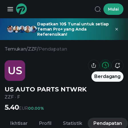
Mulai
Dapatkan 10$ Tunai untuk setiap
Teman Pro+ yang Anda
Referensikan!
Temukan
/
ZZF
/
Pendapatan
US
Berdagang
US AUTO PARTS NTWRK
ZZF
·
F
5.40
EUR
0
0.00%
Ikhtisar
Profil
Statistik
Pendapatan