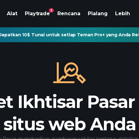
1
Alat
Playtrade
Rencana
Pialang
Lebih
Dapatkan 10$ Tunai untuk setiap Teman Pro+ yang Anda Re
t Ikhtisar Pasar
situs web Anda
r Pasar memberikan gambaran sekilas tentang aktivitas p