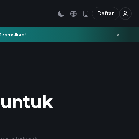
Daftar
ferensikan!
 untuk
asar terkini di