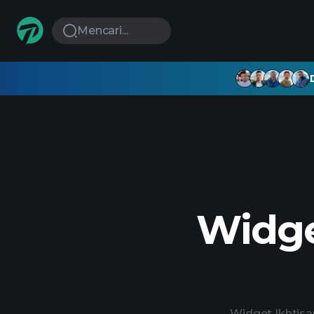
Mencari...
Widge
Widget Ikhtisa