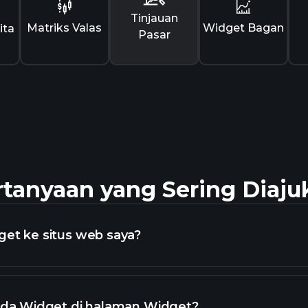
Tinjauan
Matriks Valas
Widget Bagan
ita
Pasar
rtanyaan yang Sering Diaju
et ke situs web saya?
pada Widget di halaman Widget?