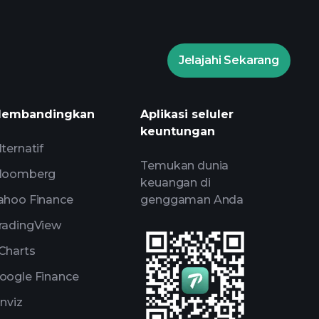
Jelajahi Sekarang
embandingkan
Aplikasi seluler
keuntungan
lternatif
Temukan dunia
loomberg
keuangan di
ahoo Finance
genggaman Anda
radingView
Charts
oogle Finance
inviz