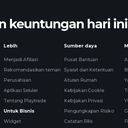
 keuntungan hari ini
Lebih
Sumber daya
M
Menjadi Afiliasi
Pusat Bantuan
A
Rekomendasikan teman
Syarat dan Ketentuan
B
Perusahaan
Aturan Rumah
Y
Aplikasi Seluler
Kebijakan Cookie
T
Tentang Playtrade
Kebijakan Privasi
Y
Untuk Bisnis
Pengungkapan Risiko
G
Widget
Catatan Rilis
F