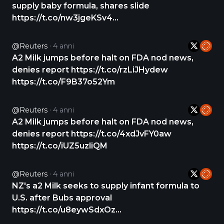
supply baby formula, shares slide
https://t.co/nw3jgeKSv4
https://t.co/vH0gB6xzQg
@Reuters
4 anni
A2 Milk jumps before halt on FDA nod news,
denies report https://t.co/rzLiJHydew
https://t.co/F9B37o52Ym
@Reuters
4 anni
A2 Milk jumps before halt on FDA nod news,
denies report https://t.co/4xdJvFY0aw
https://t.co/iUZ5uzliQM
@Reuters
4 anni
NZ's a2 Milk seeks to supply infant formula to
U.S. after Bubs approval
https://t.co/u8eywSdxOz
https://t.co/darAMDdw34