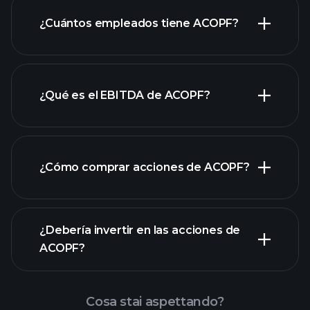
laporan keuangan ACOPF
¿Cuántos empleados tiene ACOPF?
¿Qué es el EBITDA de ACOPF?
empleadores más grandes
¿Cómo comprar acciones de ACOPF?
rapporti finanziari
¿Debería invertir en las acciones de
ACOPF?
Cosa stai aspettando?