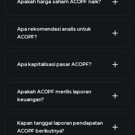
Apakah harga saham ACOPF naik?
Apa rekomendasi analis untuk
ACOPF?
grafik ACOPF
Apa kapitalisasi pasar ACOPF?
Apakah ACOPF merilis laporan
daftar saham kami
keuangan?
keuangan
ACOPF
Kapan tanggal laporan pendapatan
ACOPF berikutnya?