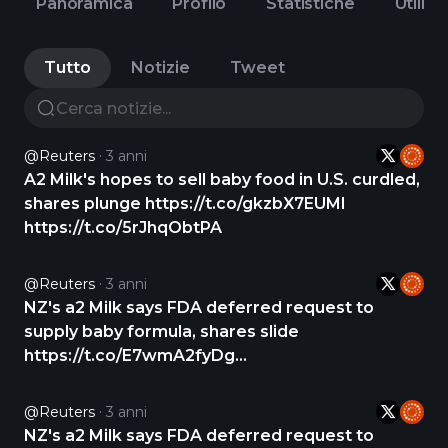
Panoramica
Profilo
Statistiche
Utili
Tutto
Notizie
Tweet
@Reuters
3 anni
A2 Milk's hopes to sell baby food in U.S. curdled,
shares plunge https://t.co/gkzbX7EUMl
https://t.co/5rJhqObtPA
@Reuters
3 anni
NZ's a2 Milk says FDA deferred request to
supply baby formula, shares slide
https://t.co/E7wmA2fyDg
https://t.co/vj3QTGHcxv
@Reuters
3 anni
NZ's a2 Milk says FDA deferred request to