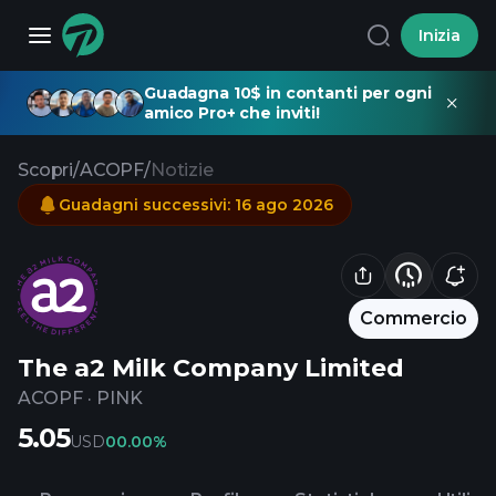
Inizia
Guadagna 10$ in contanti per ogni
amico Pro+ che inviti!
Scopri
/
ACOPF
/
Notizie
Guadagni successivi
:
16 ago 2026
Commercio
The a2 Milk Company Limited
ACOPF
·
PINK
5.05
USD
0
0.00%