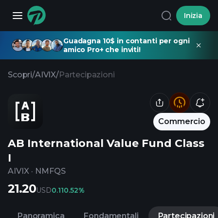
Inizia
Guadagna 10$ in contanti per ogni
amico Pro+ che inviti!
Scopri
/
AIVIX
/
Partecipazioni
Commercio
AB International Value Fund Class
I
AIVIX
·
NMFQS
21.20
USD
0.11
0.52%
Panoramica
Fondamentali
Partecipazioni