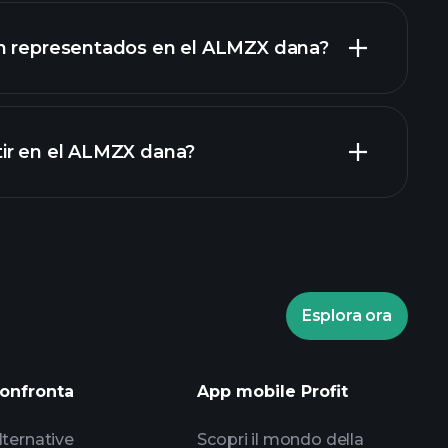
partecipazioni
n representados en el ALMZX dana?
ir en el ALMZX dana?
Esplora ora
ei Playtrade
broker
onfronta
App mobile Profit
lternative
Scopri il mondo della