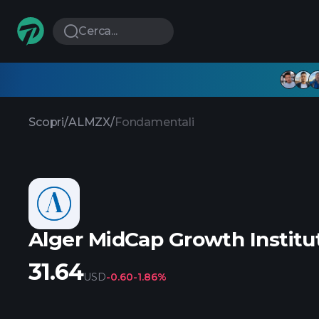
Cerca...
Scopri
/
ALMZX
/
Fondamentali
Alger MidCap Growth Institut
31.64
USD
-0.60
-1.86%