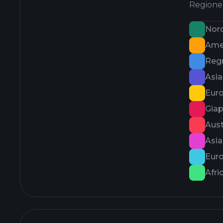
Regione
Nor
Amer
Reg
Asi
Euro
Gia
Aust
Asia
Eur
Afri