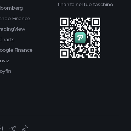
finanza nel tuo taschino
loomberg
ahoo Finance
radingView
Charts
oogle Finance
inviz
oyfin