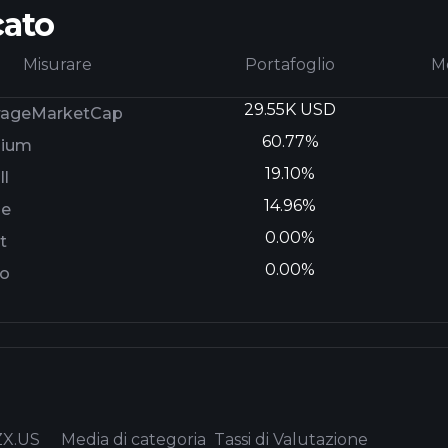
cato
Misurare
Portafoglio
Me
29.55K USD
rageMarketCap
60.77%
ium
19.10%
l
14.96%
ge
0.00%
t
0.00%
ro
X.US
Media di categoria
Tassi di Valutazione