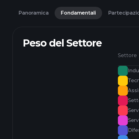
Panoramica
Fondamentali
Partecipazi
Peso del Settore
Settore
Indu
Tecn
Assi
Sett
Serv
Serv
Dife