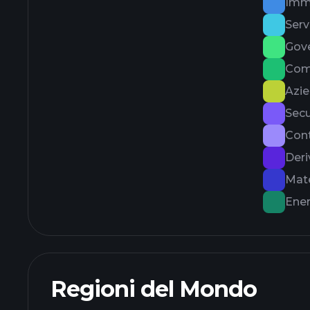
Immo
Serv
Gov
Com
Azie
Secu
Cont
Deri
Mate
Ener
Regioni del Mondo