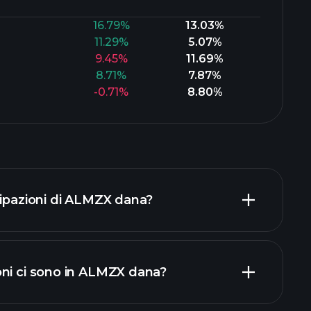
16.79%
13.03%
11.29%
5.07%
9.45%
11.69%
8.71%
7.87%
-0.71%
8.80%
cipazioni di ALMZX dana?
ni ci sono in ALMZX dana?
tecipazioni