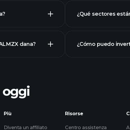
a?
¿Qué sectores está
di ALMZX dana?
¿Cómo puedo invert
o oggi
Torn
Più
Risorse
C
consigliato
Diventa un affiliato
Centro assistenza
A