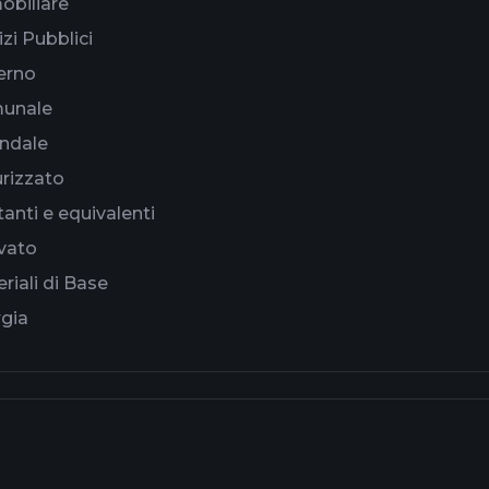
biliare
izi Pubblici
erno
unale
ndale
rizzato
anti e equivalenti
vato
riali di Base
gia