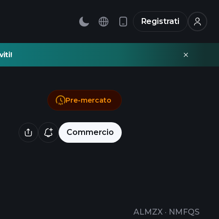
Registrati
iti!
Pre-mercato
Commercio
ALMZX
·
NMFQS