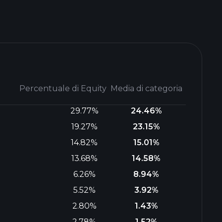
Percentuale di Equity
Media di categoria
29.77%
24.46%
19.27%
23.15%
14.82%
15.01%
13.68%
14.58%
6.26%
8.94%
5.52%
3.92%
2.80%
1.43%
2.78%
1.52%