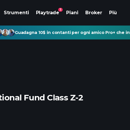
1
Strumenti
Playtrade
Piani
Broker
Più
Guadagna 10$ in contanti per ogni amico Pro+ che inv
ional Fund Class Z-2