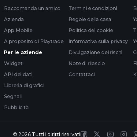
Raccomanda un amico
Termini e condizioni
B
Azienda
Regole della casa
Y
App Mobile
Politica dei cookie
T
A proposito di Playtrade
Informativa sulla privacy
Y
Per le aziende
Divulgazione dei rischi
G
Widget
Note di rilascio
F
API dei dati
Contattaci
K
Libreria di grafici
Segnali
Pubblicità
©
2026
Tutti i diritti riservati