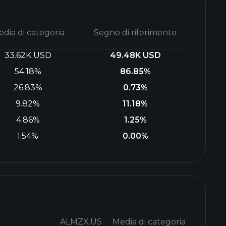
dia di categoria
Segno di riferimento
33.62K USD
49.48K USD
54.18%
86.85%
26.83%
0.73%
9.82%
11.18%
4.86%
1.25%
1.54%
0.00%
ALMZX.US
Media di categoria