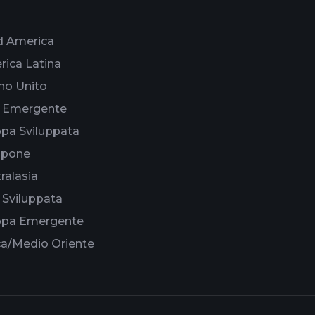
d America
ica Latina
no Unito
a Emergente
pa Sviluppata
ppone
ralasia
 Sviluppata
opa Emergente
ca/Medio Oriente