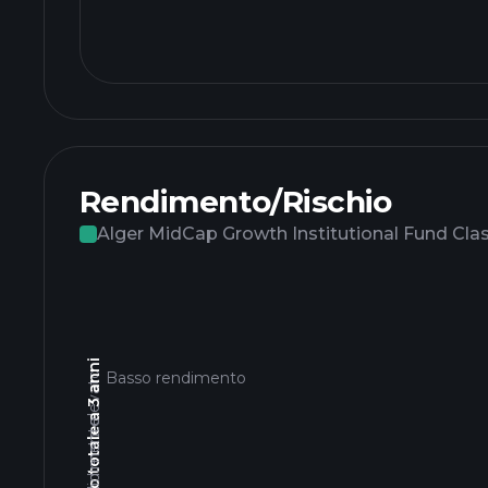
Rendimento/Rischio
Alger MidCap Growth Institutional Fund Cla
Rendimento totale a 3 anni
Basso rendimento
Rendimento elevato
Basso rendimento