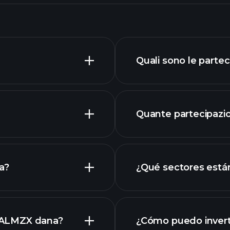
Quali sono le parte
Quante partecipazio
par
a?
¿Qué sectores está
di ALMZX dana?
¿Cómo puedo invert