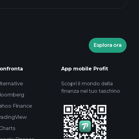
Esplora ora
ei Playtrade
broker
onfronta
App mobile Profit
lternative
Scopri il mondo della
finanza nel tuo taschino
loomberg
ahoo Finance
radingView
Charts