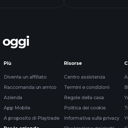
o oggi
Torn
Più
Risorse
C
consigliato
Diventa un affiliato
Centro assistenza
A
Raccomanda un amico
Termini e condizioni
B
Azienda
Regole della casa
Y
App Mobile
Politica dei cookie
T
A proposito di Playtrade
Informativa sulla privacy
Y