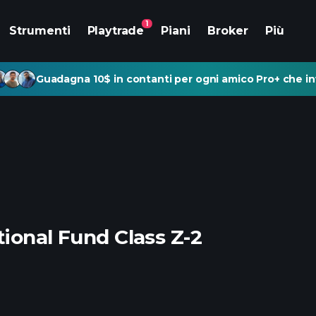
1
Strumenti
Playtrade
Piani
Broker
Più
Guadagna 10$ in contanti per ogni amico Pro+ che inv
ional Fund Class Z-2