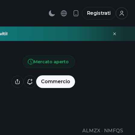
Registrati
iti!
Mercato aperto
Commercio
ALMZX
·
NMFQS