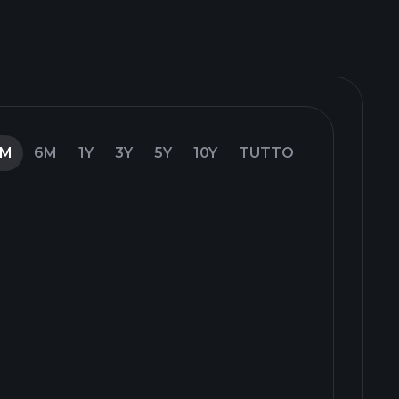
3M
6M
1Y
3Y
5Y
10Y
TUTTO