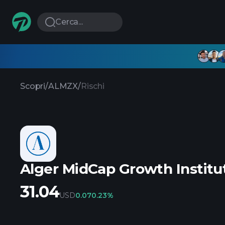
Cerca...
Scopri
/
ALMZX
/
Rischi
Alger MidCap Growth Institut
31.04
USD
0.07
0.23%