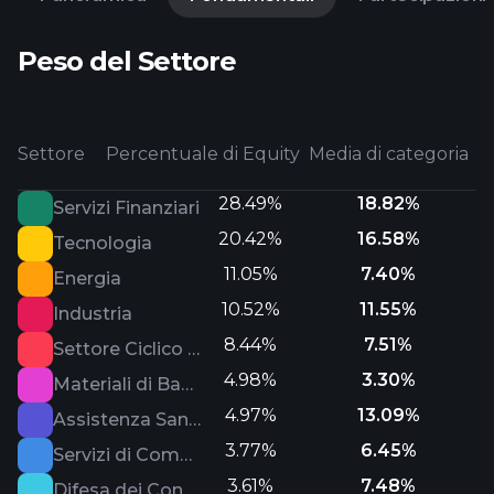
Peso del Settore
Settore
Percentuale di Equity
Media di categoria
28.49%
18.82%
Servizi Finanziari
20.42%
16.58%
Tecnologia
11.05%
7.40%
Energia
10.52%
11.55%
Industria
8.44%
7.51%
Settore Ciclico dei Consumatori
4.98%
3.30%
Materiali di Base
4.97%
13.09%
Assistenza Sanitaria
3.77%
6.45%
Servizi di Comunicazione
3.61%
7.48%
Difesa dei Consumatori