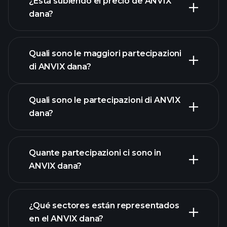
¿Está subiendo el precio de ANVIX
dana?
gráfico avanzado
Quali sono le maggiori partecipazioni
di ANVIX dana?
grafico di ANVIX dana
Quali sono le partecipazioni di ANVIX
dana?
Quante partecipazioni ci sono in
ANVIX dana?
partecipazioni
partecipazioni
¿Qué sectores están representados
partecipazioni
en el ANVIX dana?