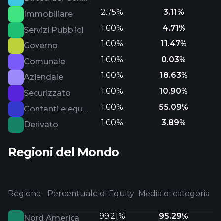
2.75%
3.11%
Immobiliare
1.00%
4.71%
Servizi Pubblici
1.00%
11.47%
Governo
1.00%
0.03%
Comunale
1.00%
18.63%
Aziendale
1.00%
10.90%
Securizzato
1.00%
55.09%
Contanti e equivalenti
1.00%
3.89%
Derivato
Regioni del Mondo
Regione
Percentuale di Equity
Media di categoria
99.21%
95.29%
Nord America