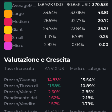
138.92K USD
190.85K USD
370.53K 
AverageMarketCap
34.54%
33.08%
43.80
Large
26.59%
32.77%
20.70
Medium
24.75%
23.84%
35.25
Giant
11.17%
6.79%
0.25%
Small
2.82%
0.04%
0.00%
Micro
Valutazione e Crescita
Tassi di crescita
ANVIX.US
Media di categoria
Prezzo/Guadagni Futuri
14.83%
15.54%
Prezzo/Flusso di Cassa
11.98%
10.89%
Prezzo/Valore Contabile
2.60%
2.85%
Rendimento dei dividendi
1.62%
2.18%
Prezzo/Vendite
1.57%
1.79%
Tassi di Valutazione
ANVIX.US
Media di categoria