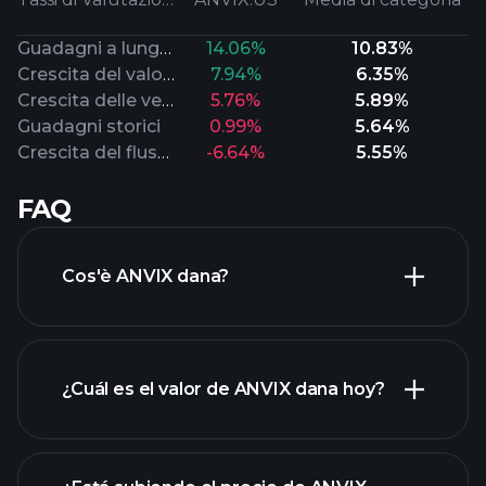
Guadagni a lungo termine
14.06%
10.83%
Crescita del valore contabile
7.94%
6.35%
Crescita delle vendite
5.76%
5.89%
Guadagni storici
0.99%
5.64%
Crescita del flusso di cassa
-6.64%
5.55%
FAQ
Cos'è ANVIX dana?
¿Cuál es el valor de ANVIX dana hoy?