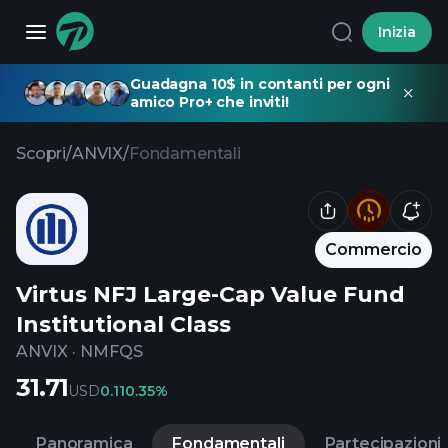
Inizia
Guadagna 10$ in contanti per ogni
amico Pro+ che inviti!
Scopri
/
ANVIX
/
Fondamentali
Commercio
Virtus NFJ Large-Cap Value Fund
Institutional Class
ANVIX
·
NMFQS
31.71
USD
0.11
0.35%
Panoramica
Fondamentali
Partecipazioni