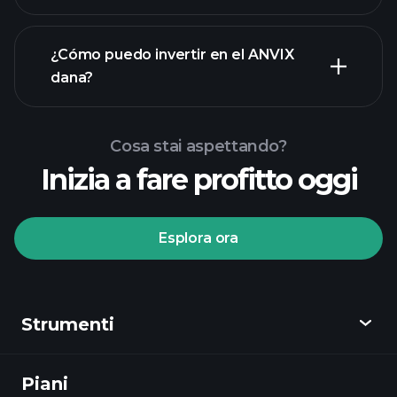
¿Cómo puedo invertir en el ANVIX
dana?
Cosa stai aspettando?
Inizia a fare profitto oggi
Esplora ora
Tornei Playtrade
broker consigliato
Strumenti
Piani
Scopri