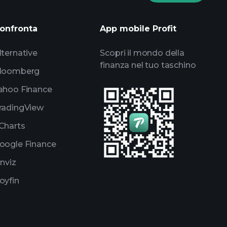
informes diarios de mercado
onfronta
App mobile Profit
listas de seguimiento
portafolios de
lternative
Scopri il mondo della
finanza nel tuo taschino
loomberg
ahoo Finance
radingView
Charts
oogle Finance
inviz
oyfin