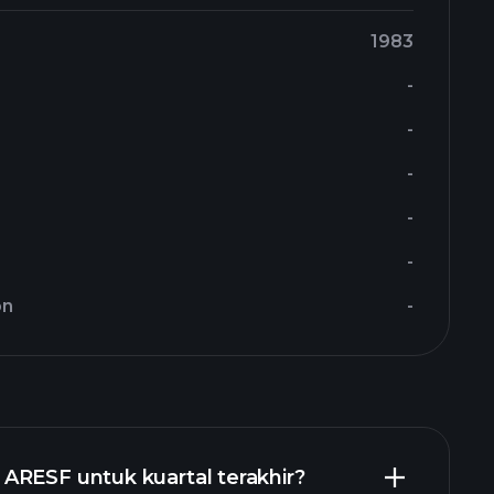
1983
-
-
-
-
-
on
-
ARESF untuk kuartal terakhir?