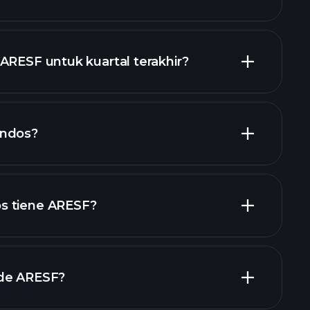
ARESF untuk kuartal terakhir?
laporan
endos?
 keuangan ARESF
s tiene ARESF?
 de ARESF?
s grandes