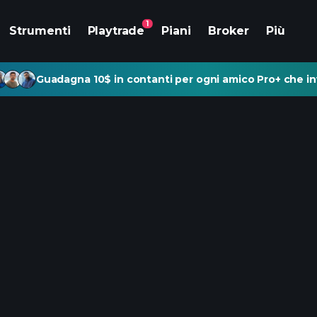
1
Strumenti
Playtrade
Piani
Broker
Più
Guadagna 10$ in contanti per ogni amico Pro+ che inv