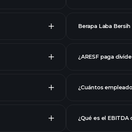
Berapa Laba Bersih 
keuangan ARESF
¿ARESF paga divid
laporan
¿Cuántos empleado
grafik
¿Qué es el EBITDA
empleadores má