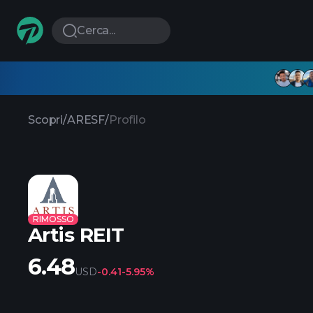
Cerca...
Scopri
/
ARESF
/
Profilo
RIMOSSO
Artis REIT
6.48
USD
-0.41
-5.95%