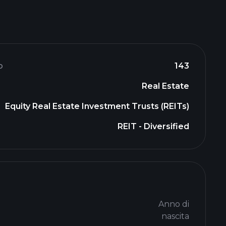
o
143
Real Estate
Equity Real Estate Investment Trusts (REITs)
REIT - Diversified
Anno di
nascita