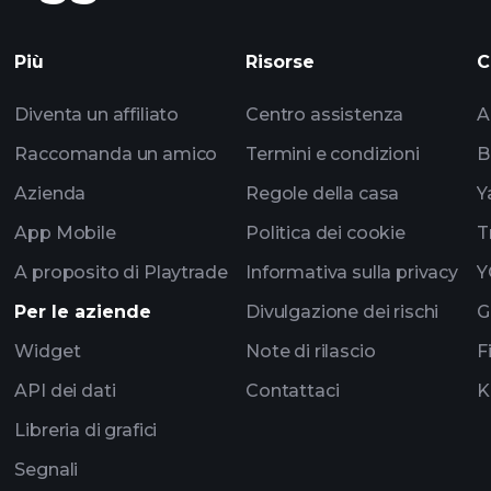
Playtrade
Più
Risorse
C
impulsados por IA
Diventa un affiliato
Centro assistenza
A
los multimillonarios
Raccomanda un amico
Termini e condizioni
B
Azienda
Regole della casa
Y
App Mobile
Politica dei cookie
T
A proposito di Playtrade
Informativa sulla privacy
Y
Per le aziende
Divulgazione dei rischi
G
Widget
Note di rilascio
F
API dei dati
Contattaci
K
Libreria di grafici
Segnali