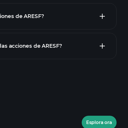
iones de ARESF?
rapporti
n las acciones de ARESF?
torneos Playtrade
ecomendado
Esplora ora
torneos