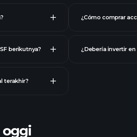
mi
n?
¿Cómo comprar acc
ESF
finanziari
SF berikutnya?
¿Debería invertir e
Kalender
 terakhir?
bróker r
o oggi