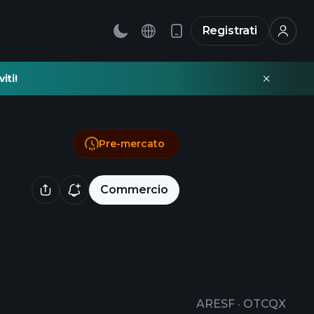
Registrati
iti!
Pre-mercato
Commercio
ARESF
·
OTCQX