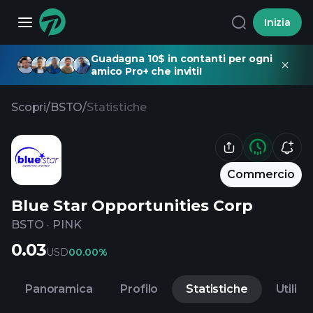
Inizia
Guadagna 10$ in contanti per ogni
amico Pro+ che inviti!
Scopri
/
BSTO
/
Statistiche
Commercio
Blue Star Opportunities Corp
BSTO
·
PINK
0.03
USD
0
0.00%
Panoramica
Profilo
Statistiche
Utili