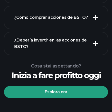
¿Cómo comprar acciones de BSTO?
rapporti finanziari
¿Debería invertir en las acciones de
BSTO?
Cosa stai aspettando?
Inizia a fare profitto oggi
torneos Playtrade
Esplora ora
bróker recomendado