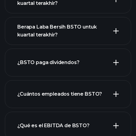
kuartal terakhir?
Berapa Laba Bersih BSTO untuk
kuartal terakhir?
pendapatan
BSTO
laporan keuangan BSTO
¿BSTO paga dividendos?
laporan keuangan BSTO
¿Cuántos empleados tiene BSTO?
acciones de alto dividendo
¿Qué es el EBITDA de BSTO?
empleadores más grandes