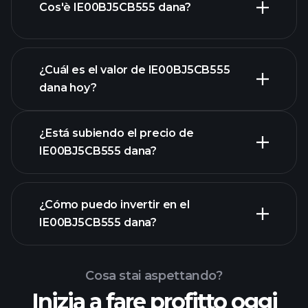
Cos'è IE00BJ5CB555 dana?
¿Cuál es el valor de IE00BJ5CB555
dana hoy?
¿Está subiendo el precio de
IE00BJ5CB555 dana?
gráfico
¿Cómo puedo invertir en el
avanzado
IE00BJ5CB555 dana?
grafico di IE00BJ5CB555
dana
Cosa stai aspettando?
Inizia a fare profitto oggi