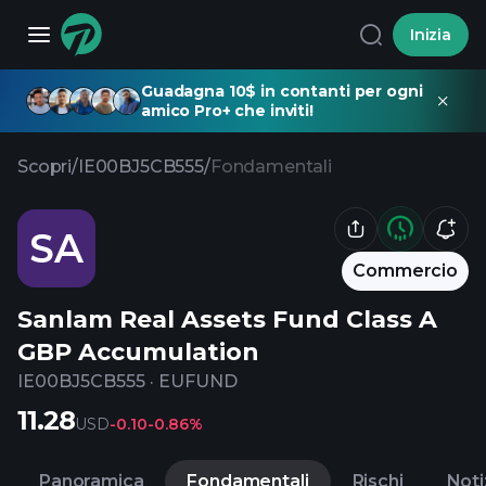
Inizia
Guadagna 10$ in contanti per ogni
amico Pro+ che inviti!
Scopri
/
IE00BJ5CB555
/
Fondamentali
SA
Commercio
Sanlam Real Assets Fund Class A
GBP Accumulation
IE00BJ5CB555
·
EUFUND
11.28
USD
-0.10
-0.86%
Panoramica
Fondamentali
Rischi
Noti