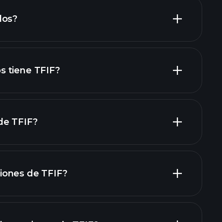
dos?
laporan keuangan
acciones de alto dividendo
 tiene TFIF?
de TFIF?
grandes
iones de TFIF?
rapporti finanziari