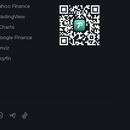
ahoo Finance
radingView
Charts
oogle Finance
inviz
oyfin