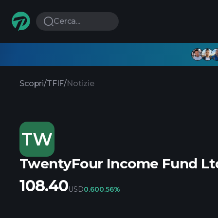
Cerca...
Scopri
/
TFIF
/
Notizie
TW
TwentyFour Income Fund Lt
108.40
USD
0.60
0.56%