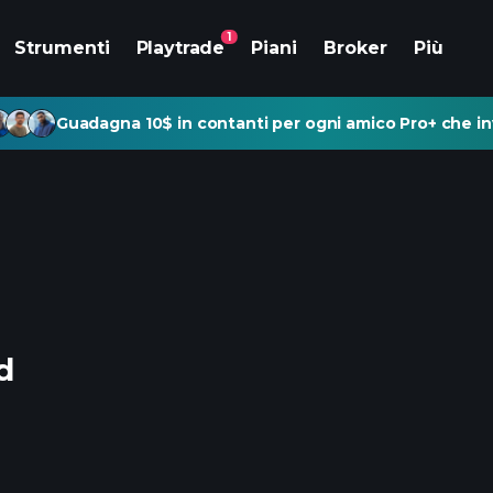
1
Strumenti
Playtrade
Piani
Broker
Più
Guadagna 10$ in contanti per ogni amico Pro+ che inv
d