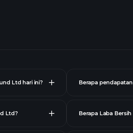
d Ltd hari ini?
Berapa pendapatan T
d Ltd?
Berapa Laba Bersih 
grafik lanjutan
l