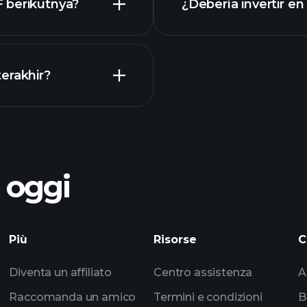
 berikutnya?
¿Debería invertir en
Kalender
erakhir?
torneos Playtrade
o oggi
dapatan TFIF
Playtrade
Più
Risorse
C
impulsados por IA
Diventa un affiliato
Centro assistenza
A
los multimillonarios
Raccomanda un amico
Termini e condizioni
B