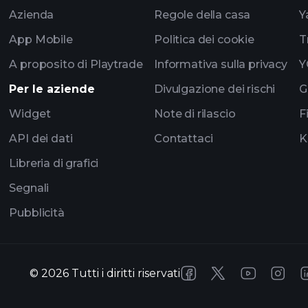
Azienda
Regole della casa
Y
App Mobile
Politica dei cookie
T
A proposito di Playtrade
Informativa sulla privacy
Y
Per le aziende
Divulgazione dei rischi
G
Widget
Note di rilascio
F
API dei dati
Contattaci
K
Libreria di grafici
Segnali
Pubblicità
©
2026
Tutti i diritti riservati