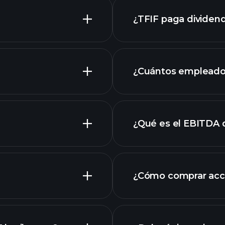
¿TFIF paga dividen
TFIF
¿Cuántos empleados
grafik
¿Qué es el EBITDA 
empleadores más 
¿Cómo comprar acc
F