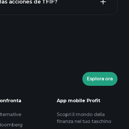
 las acciones de TFIF?
bróker recomendado
Esplora ora
torneos
informes diarios de mercado
onfronta
App mobile Profit
listas de seguimiento
portafolios de
lternative
Scopri il mondo della
finanza nel tuo taschino
loomberg