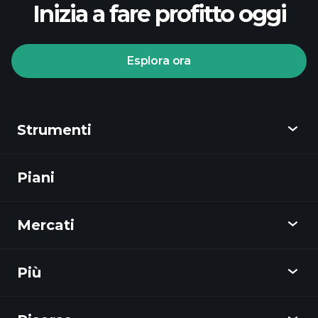
Inizia a fare profitto oggi
Esplora ora
Tornei Playtrade
broker consigliato
Strumenti
Piani
Scopri
Playtrade
Mercati
Grafici
Notizie
Più
Panoramica
Calendario
Azioni