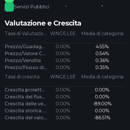
-
-
Servizi Pubblici
Valutazione e Crescita
Tassi di Valutazione
WNGE.LSE
Media di categoria
Prezzo/Guadagni Futuri
0.00%
4.55%
Prezzo/Valore Contabile
0.00%
0.54%
Prezzo/Vendite
0.00%
0.36%
Prezzo/Flusso di Cassa
0.00%
0.35%
Tassi di crescita
WNGE.LSE
Media di categoria
Crescita proiettata a lungo termine dei guadagni
0.00%
0.00%
Crescita del flusso di cassa
0.00%
0.00%
Crescita delle vendite
0.00%
-89.00%
Crescita storica dei guadagni
0.00%
0.00%
Crescita del valore contabile
0.00%
-86.51%