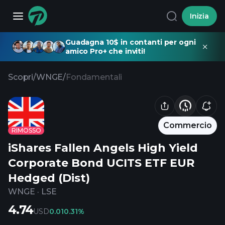
Inizia
Guadagna 10$ in contanti per ogni
amico Pro+ che inviti!
Scopri
/
WNGE
/
Fondamentali
Commercio
RIMOSSO
iShares Fallen Angels High Yield
Corporate Bond UCITS ETF EUR
Hedged (Dist)
WNGE
·
LSE
4.74
USD
0.01
0.31%