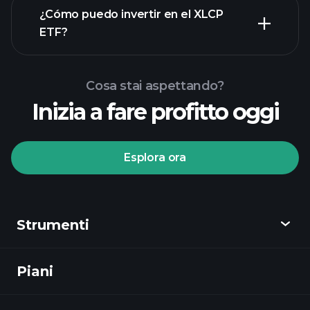
¿Cómo puedo invertir en el XLCP
ETF?
Cosa stai aspettando?
Inizia a fare profitto oggi
Esplora ora
Tornei Playtrade
broker consigliato
Strumenti
Piani
Scopri
Playtrade