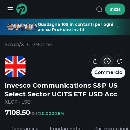
Inizia
Guadagna 10$ in contanti per ogni
amico Pro+ che inviti!
Scopri
/
XLCP
/
Notizie
Commercio
Invesco Communications S&P US
Select Sector UCITS ETF USD Acc
XLCP
·
LSE
7108.50
USD
20.00
0.28%
Panoramica
Fondamentali
Partecipazioni